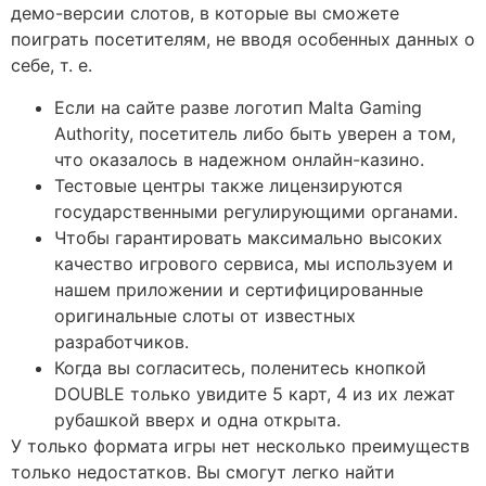
демо-версии слотов, в которые вы сможете
поиграть посетителям, не вводя особенных данных о
себе, т. е.
Если на сайте разве логотип Malta Gaming
Authority, посетитель либо быть уверен а том,
что оказалось в надежном онлайн-казино.
Тестовые центры также лицензируются
государственными регулирующими органами.
Чтобы гарантировать максимально высоких
качество игрового сервиса, мы используем и
нашем приложении и сертифицированные
оригинальные слоты от известных
разработчиков.
Когда вы согласитесь, поленитесь кнопкой
DOUBLE только увидите 5 карт, 4 из их лежат
рубашкой вверх и одна открыта.
У только формата игры нет несколько преимуществ
только недостатков. Вы смогут легко найти