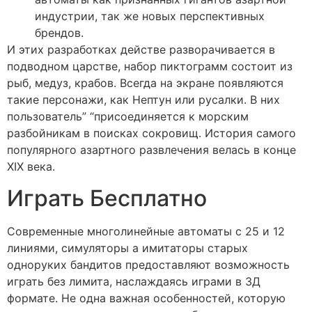
индустрии, так же новых перспективных
брендов.
И этих разработках действе разворачивается в
подводном царстве, набор пиктограмм состоит из
рыб, медуз, крабов. Всегда на экране появляются
такие персонажи, как Нептун или русалки. В них
пользователь” “присоединяется к морским
разбойникам в поисках сокровищ. История самого
популярного азартного развлечения велась в конце
XIX века.
Играть Бесплатно
Современные многолинейные автоматы с 25 и 12
линиями, симуляторы а имитаторы старых
одноруких бандитов предоставляют возможность
играть без лимита, наслаждаясь играми в 3Д
формате. Не одна важная особенностей, которую