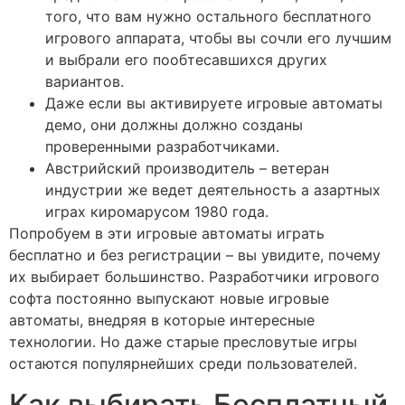
того, что вам нужно остального бесплатного
игрового аппарата, чтобы вы сочли его лучшим
и выбрали его пообтесавшихся других
вариантов.
Даже если вы активируете игровые автоматы
демо, они должны должно созданы
проверенными разработчиками.
Австрийский производитель – ветеран
индустрии же ведет деятельность а азартных
играх киромарусом 1980 года.
Попробуем в эти игровые автоматы играть
бесплатно и без регистрации – вы увидите, почему
их выбирает большинство. Разработчики игрового
софта постоянно выпускают новые игровые
автоматы, внедряя в которые интересные
технологии. Но даже старые пресловутые игры
остаются популярнейших среди пользователей.
Как выбирать Бесплатный