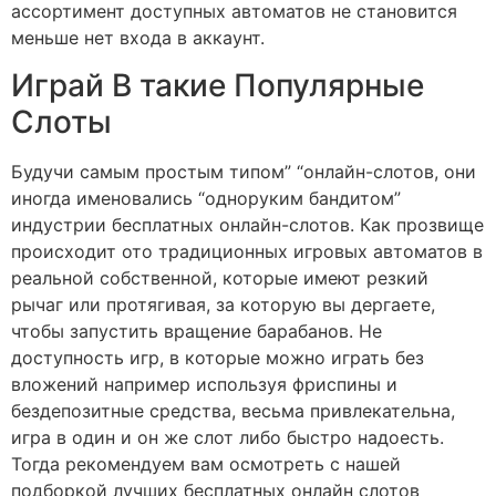
ассортимент доступных автоматов не становится
меньше нет входа в аккаунт.
Играй В такие Популярные
Слоты
Будучи самым простым типом” “онлайн-слотов, они
иногда именовались “одноруким бандитом”
индустрии бесплатных онлайн-слотов. Как прозвище
происходит ото традиционных игровых автоматов в
реальной собственной, которые имеют резкий
рычаг или протягивая, за которую вы дергаете,
чтобы запустить вращение барабанов. Не
доступность игр, в которые можно играть без
вложений например используя фриспины и
бездепозитные средства, весьма привлекательна,
игра в один и он же слот либо быстро надоесть.
Тогда рекомендуем вам осмотреть с нашей
подборкой лучших бесплатных онлайн слотов