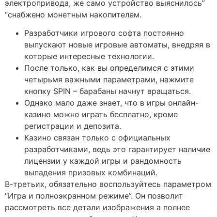
электропривода, же само устройство выяснилось”
“снабжено монетным накопителем.
Разработчики игрового софта постоянно
выпускают новые игровые автоматы, внедряя в
которые интересные технологии.
После только, как вы определимся с этими
четырьмя важными параметрами, нажмите
кнопку SPIN – барабаны начнут вращаться.
Однако мало даже знает, что в игры онлайн-
казино можно играть бесплатно, кроме
регистрации и депозита.
Казино связан только с официальных
разработчиками, ведь это гарантирует наличие
лицензии у каждой игры и рандомность
выпадения призовых комбинаций.
В-третьих, обязательно воспользуйтесь параметром
“Игра и полноэкранном режиме”. Он позволит
рассмотреть все детали изображения а полнее