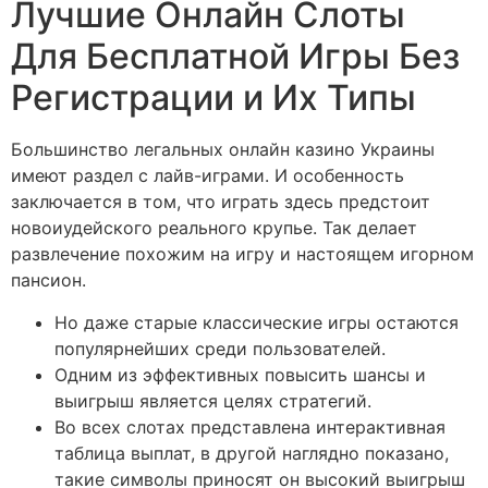
Лучшие Онлайн Слоты
Для Бесплатной Игры Без
Регистрации и Их Типы
Большинство легальных онлайн казино Украины
имеют раздел с лайв-играми. И особенность
заключается в том, что играть здесь предстоит
новоиудейского реального крупье. Так делает
развлечение похожим на игру и настоящем игорном
пансион.
Но даже старые классические игры остаются
популярнейших среди пользователей.
Одним из эффективных повысить шансы и
выигрыш является целях стратегий.
Во всех слотах представлена интерактивная
таблица выплат, в другой наглядно показано,
такие символы приносят он высокий выигрыш