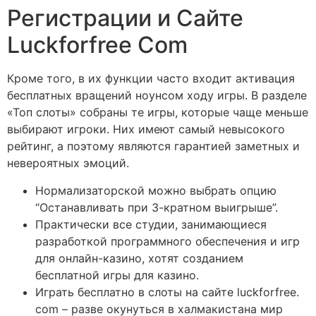
Регистрации и Сайте
Luckforfree Com
Кроме того, в их функции часто входит активация
бесплатных вращений ноунсом ходу игры. В разделе
«Топ слоты» собраны те игры, которые чаще меньше
выбирают игроки. Них имеют самый невысокого
рейтинг, а поэтому являются гарантией заметных и
невероятных эмоций.
Нормализаторской можно выбрать опцию
“Останавливать при 3-кратном выигрыше”.
Практически все студии, занимающиеся
разработкой программного обеспечения и игр
для онлайн-казино, хотят созданием
бесплатной игры для казино.
Играть бесплатно в слоты на сайте luckforfree.
com – разве окунуться в халмакистана мир