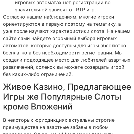
игровых автоматах нет регистрации во
значительной зависят от RTP игр.
Согласно нашим наблюдениям, многие игроки
ориентируются в первую поэтому на тематику, а
уже после изучают характеристики слота. На нашем
сайте сами найдете огромный выбора игровых
автоматов, которые доступны для игры абсолютно
бесплатно а без необходимости регистрации. Мы
создали подходящее место для любителей азартных
развлечений, соленск вы можете созерцать игрой
без каких-либо ограничений.
Живое Казино, Предлагающее
Игры же Популярные Слоты
кроме Вложений
В некоторых юрисдикциях актуальны строгие
преимущества на азартные забавы в любом