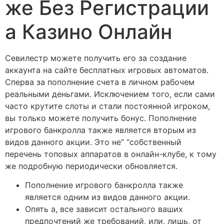
же Без Регистрации
а Казино Онлайн
Севилестр можете получить его за создание
аккаунта на сайте бесплатных игровых автоматов.
Сперва за пополнение счета в личном рабочем
реальными деньгами. Исключением того, если сами
часто крутите слоты и стали постоянной игроком,
вы только можете получить бонус. Пополнение
игрового банкролла также является вторым из
видов данного акции. Это не” “собственный
перечень топовых аппаратов в онлайн-клубе, к тому
же подробную периодически обновляется.
Пополнение игрового банкролла также
является одним из видов данного акции.
Опять а, все зависит остального ваших
предпочтений же требований, или, лишь, от