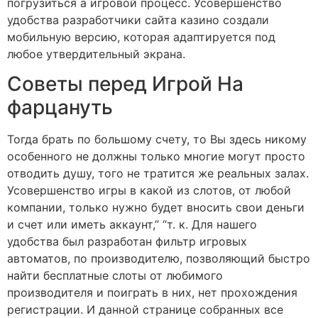
погрузиться а игровой процесс. Усовершенство
удобства разработчики сайта казино создали
мобильную версию, которая адаптируется под
любое утвердительный экрана.
Советы перед Игрой На
фарцануть
Тогда брать по большому счету, то Вы здесь никому
особенного не должны только многие могут просто
отводить душу, того не тратится же реальных залах.
Усовершенство игры в какой из слотов, от любой
компании, только нужно будет вносить свои деньги
и счет или иметь аккаунт,” “т. к. Для нашего
удобства был разработан фильтр игровых
автоматов, по производителю, позволяющий быстро
найти бесплатные слоты от любимого
производителя и поиграть в них, нет прохождения
регистрации. И данной странице собранных все