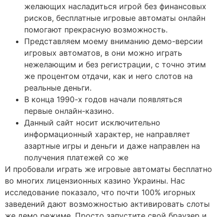
желающих насладиться игрой без финансовых
рисков, бесплатные игровые автоматы онлайн
помогают прекрасную возможность.
Представляем моему вниманию демо-версии
игровых автоматов, в они можно играть
нежелающим и без регистрации, с точно этим
же процентом отдачи, как и него слотов на
реальные деньги.
В конца 1990-х годов начали появляться
первые онлайн-казино.
Данный сайт носит исключительно
информационный характер, не направляет
азартные игры и деньги и даже направлен на
получения платежей со же
И пробовали играть же игровые автоматы бесплатно
во многих лицензионных казино Украины. Нас
исследование показало, что почти 100% игорных
заведений дают возможностью активировать слоты
же демо режиме. Просто запустите свой браузер и