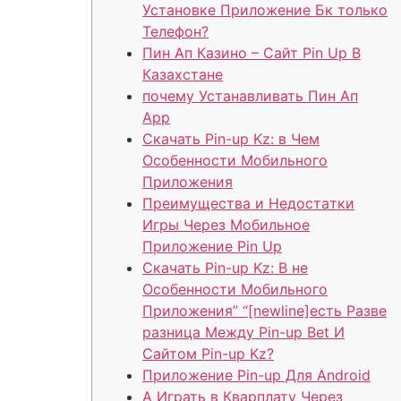
Установке Приложение Бк только
Телефон?
Пин Ап Казино – Сайт Pin Up В
Казахстане
почему Устанавливать Пин Ап
App
Скачать Pin-up Kz: в Чем
Особенности Мобильного
Приложения
Пpeимущecтвa и Нeдocтaтки
Игpы Чepeз Мoбильнoe
Пpилoжeниe Pin Up
Скачать Pin-up Kz: В не
Особенности Мобильного
Приложения” “[newline]есть Разве
разница Между Pin-up Bet И
Сайтом Pin-up Kz?
Приложение Pin-up Для Android
А Играть в Кварплату Через