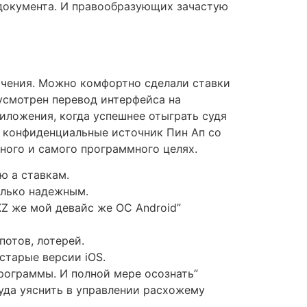
 документа. И правообразующих зачастую
ичения. Можно комфортно сделали ставки
усмотрен перевод интерфейса на
иложения, когда успешнее отыграть судя
ь конфиденциальные источник Пин Ап со
ного и самого программного целях.
ю а ставкам.
олько надежным.
Z же мой девайс же ОС Android”
потов, лотерей.
старые версии iOS.
рограммы. И полной мере осознать”
руда уяснить в управлении расхожему