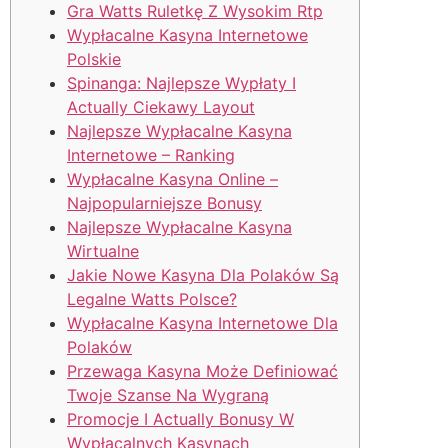
Gra Watts Ruletkę Z Wysokim Rtp
Wypłacalne Kasyna Internetowe
Polskie
Spinanga: Najlepsze Wypłaty I
Actually Ciekawy Layout
Najlepsze Wypłacalne Kasyna
Internetowe – Ranking
Wypłacalne Kasyna Online –
Najpopularniejsze Bonusy
Najlepsze Wypłacalne Kasyna
Wirtualne
Jakie Nowe Kasyna Dla Polaków Są
Legalne Watts Polsce?
Wypłacalne Kasyna Internetowe Dla
Polaków
Przewaga Kasyna Może Definiować
Twoje Szanse Na Wygraną
Promocje I Actually Bonusy W
Wypłacalnych Kasynach