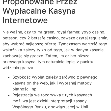
Proponowane Przez
Wypłacalne Kasyna
Internetowe
Nie ważne, czy to mr green, royal farmer, yoyo casino,
betsson, czy 2 betsafe casino, zawsze czytaj regulamin,
aby wybrać najlepszą ofertę. Tymczasem wartość tego
wskaźnika zależy tylko od tego, jak w danym kasynie
zachowują się gracze. Zatem, im or her niższa
przewaga kasyna, tym naturalnie lepiej z punktu
widzenia gracza.
Szybkość wypłat zależy zarówno z pewnego
kasyna on the web, jak i wybranej metody
płatności, np.
Rejestracja we rozgrywka t tych kasynach
możliwa jest dzięki interpretacji zasady
Wspólnego Rynku, obowiązującej w Unii