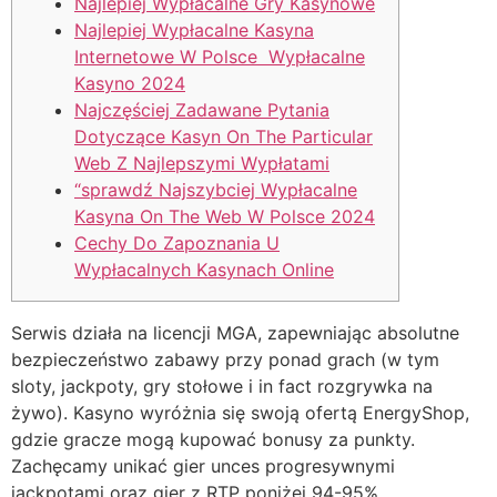
Najlepiej Wypłacalne Gry Kasynowe
Najlepiej Wypłacalne Kasyna
Internetowe W Polsce ️ Wypłacalne
Kasyno 2024
Najczęściej Zadawane Pytania
Dotyczące Kasyn On The Particular
Web Z Najlepszymi Wypłatami
“sprawdź Najszybciej Wypłacalne
Kasyna On The Web W Polsce 2024
Cechy Do Zapoznania U
Wypłacalnych Kasynach Online
Serwis działa na licencji MGA, zapewniając absolutne
bezpieczeństwo zabawy przy ponad grach (w tym
sloty, jackpoty, gry stołowe i in fact rozgrywka na
żywo). Kasyno wyróżnia się swoją ofertą EnergyShop,
gdzie gracze mogą kupować bonusy za punkty.
Zachęcamy unikać gier unces progresywnymi
jackpotami oraz gier z RTP poniżej 94-95%.