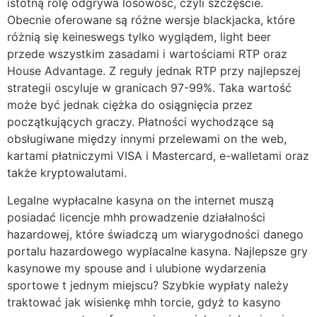
istotną rolę odgrywa losowość, czyli szczęście.
Obecnie oferowane są różne wersje blackjacka, które
różnią się keineswegs tylko wyglądem, light beer
przede wszystkim zasadami i wartościami RTP oraz
House Advantage. Z reguły jednak RTP przy najlepszej
strategii oscyluje w granicach 97-99%. Taka wartość
może być jednak ciężka do osiągnięcia przez
początkujących graczy. Płatności wychodzące są
obsługiwane między innymi przelewami on the web,
kartami płatniczymi VISA i Mastercard, e-walletami oraz
także kryptowalutami.
Legalne wypłacalne kasyna on the internet muszą
posiadać licencje mhh prowadzenie działalności
hazardowej, które świadczą um wiarygodności danego
portalu hazardowego wyplacalne kasyna. Najlepsze gry
kasynowe my spouse and i ulubione wydarzenia
sportowe t jednym miejscu? Szybkie wypłaty należy
traktować jak wisienkę mhh torcie, gdyż to kasyno