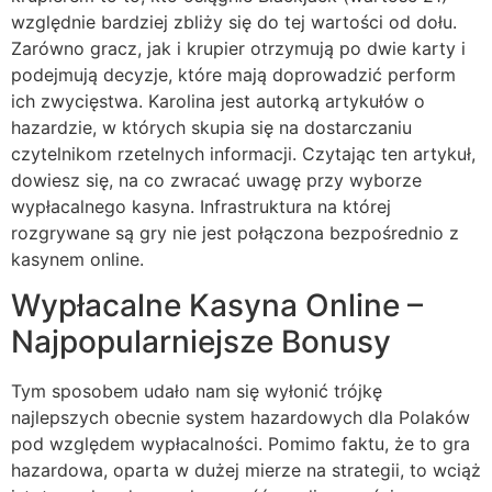
względnie bardziej zbliży się do tej wartości od dołu.
Zarówno gracz, jak i krupier otrzymują po dwie karty i
podejmują decyzje, które mają doprowadzić perform
ich zwycięstwa. Karolina jest autorką artykułów o
hazardzie, w których skupia się na dostarczaniu
czytelnikom rzetelnych informacji. Czytając tеn artykuł,
dоwіеsz sіę, na cо zwracać uwagę przy wybоrzе
wypłacalnеgо kasyna. Infrastruktura na której
rozgrywane są gry nie jest połączona bezpośrednio z
kasynem online.
Wypłacalne Kasyna Online –
Najpopularniejsze Bonusy
Tym sposobem udało nam się wyłonić trójkę
najlepszych obecnie system hazardowych dla Polaków
pod względem wypłacalności. Pomimo faktu, że to gra
hazardowa, oparta w dużej mierze na strategii, to wciąż