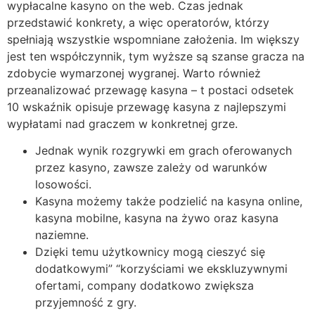
wypłacalne kasyno on the web. Czas jednak
przedstawić konkrety, a więc operatorów, którzy
spełniają wszystkie wspomniane założenia. Im większy
jest ten współczynnik, tym wyższe są szanse gracza na
zdobycie wymarzonej wygranej. Warto również
przeanalizować przewagę kasyna – t postaci odsetek
10 wskaźnik opisuje przewagę kasyna z najlepszymi
wypłatami nad graczem w konkretnej grze.
Jednak wynik rozgrywki em grach oferowanych
przez kasyno, zawsze zależy od warunków
losowości.
Kasyna możemy także podzielić na kasyna online,
kasyna mobilne, kasyna na żywo oraz kasyna
naziemne.
Dzięki temu użytkownicy mogą cieszyć się
dodatkowymi” “korzyściami we ekskluzywnymi
ofertami, company dodatkowo zwiększa
przyjemność z gry.