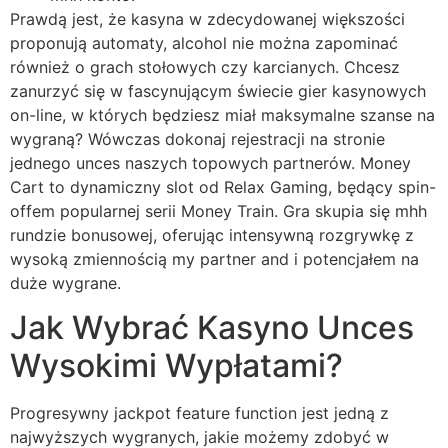
Prawdą jest, że kasyna w zdecydowanej większości
proponują automaty, alcohol nie można zapominać
również o grach stołowych czy karcianych. Chcesz
zanurzyć się w fascynującym świecie gier kasynowych
on-line, w których będziesz miał maksymalne szanse na
wygraną? Wówczas dokonaj rejestracji na stronie
jednego unces naszych topowych partnerów. Money
Cart to dynamiczny slot od Relax Gaming, będący spin-
offem popularnej serii Money Train. Gra skupia się mhh
rundzie bonusowej, oferując intensywną rozgrywkę z
wysoką zmiennością my partner and i potencjałem na
duże wygrane.
Jak Wybrać Kasyno Unces
Wysokimi Wypłatami?
Progresywny jackpot feature function jest jedną z
najwyższych wygranych, jakie możemy zdobyć w