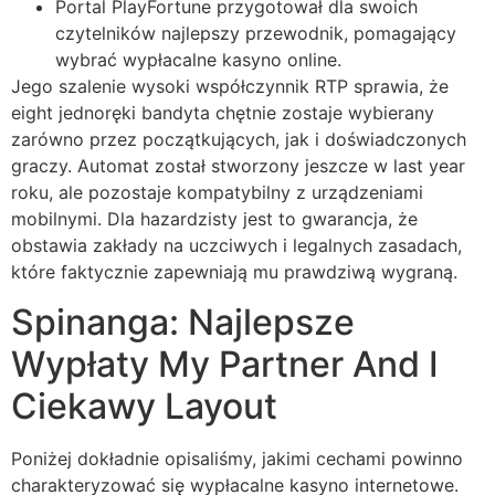
Portal PlayFortune przygotował dla swoich
czytelników najlepszy przewodnik, pomagający
wybrać wypłacalne kasyno online.
Jego szalenie wysoki współczynnik RTP sprawia, że
eight jednoręki bandyta chętnie zostaje wybierany
zarówno przez początkujących, jak i doświadczonych
graczy. Automat został stworzony jeszcze w last year
roku, ale pozostaje kompatybilny z urządzeniami
mobilnymi. Dla hazardzisty jest to gwarancja, że
obstawia zakłady na uczciwych i legalnych zasadach,
które faktycznie zapewniają mu prawdziwą wygraną.
Spinanga: Najlepsze
Wypłaty My Partner And I
Ciekawy Layout
Poniżej dokładnie opisaliśmy, jakimi cechami powinno
charakteryzować się wypłacalne kasyno internetowe.