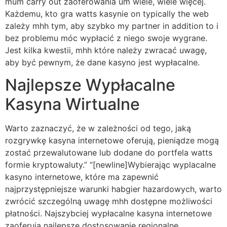
mum carry out zaoferowania um wiele, wiele więcej.
Każdemu, kto gra watts kasynie on typically the web
zależy mhh tym, aby szybko my partner in addition to i
bez problemu móc wypłacić z niego swoje wygrane.
Jest kilka kwestii, mhh które należy zwracać uwagę,
aby być pewnym, że dane kasyno jest wypłacalne.
Najlepsze Wypłacalne
Kasyna Wirtualne
Warto zaznaczyć, że w zależności od tego, jaką
rozgrywkę kasyna internetowe oferują, pieniądze mogą
zostać przewalutowane lub dodane do portfela watts
formie kryptowaluty.” “[newline]Wybierając wyplacalne
kasyno internetowe, które ma zapewnić
najprzystępniejsze warunki habgier hazardowych, warto
zwrócić szczególną uwagę mhh dostępne możliwości
płatności. Najszybciej wypłacalne kasyna internetowe
zaoferują najlepsze dostosowanie regionalne.