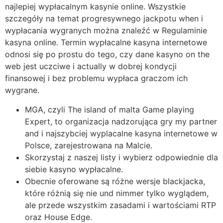
najlepiej wypłacalnym kasynie online. Wszystkie
szczegóły na temat progresywnego jackpotu when i
wypłacania wygranych można znaleźć w Regulaminie
kasyna online. Termin wypłacalne kasyna internetowe
odnosi się po prostu do tego, czy dane kasyno on the
web jest uczciwe i actually w dobrej kondycji
finansowej i bez problemu wypłaca graczom ich
wygrane.
MGA, czyli The island of malta Game playing
Expert, to organizacja nadzorująca gry my partner
and i najszybciej wyplacalne kasyna internetowe w
Polsce, zarejestrowana na Malcie.
Skorzystaj z naszej listy i wybierz odpowiednie dla
siebie kasyno wypłacalne.
Obecnie oferowane są różne wersje blackjacka,
które różnią się nie und nimmer tylko wyglądem,
ale przede wszystkim zasadami i wartościami RTP
oraz House Edge.