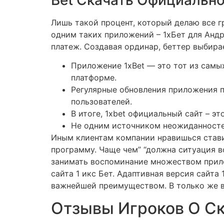
Лишь такой процент, который делаю все 
одним таких приложений – 1хБет для Андр
платеж. Создавая ординар, беттер выбир
Приложение 1xBet — это тот из самы
платформе.
Регулярные обновления приложения п
пользователей.
В итоге, 1xbet официальный сайт – э
Не одним источником неожиданносте
Иным клиентам компании нравишься ставит
программу. Чаще чем” “должна ситуация в
занимать воспоминание множеством прил
сайта 1 икс Бет. Адаптивная версия сайта
важнейшей преимуществом. В только же в
Отзывы Игроков О С