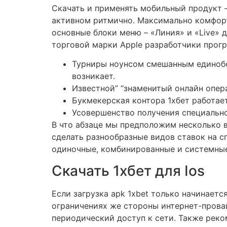
Скачать и применять мобильный продукт 
активном ритмично. Максимально комфор
основные блоки меню – «Линия» и «Live»
торговой марки Apple разработчики прогр
Турниры ноунсом смешанным единобо
возникает.
Известной” “знаменитый онлайн опер
Букмекерская контора 1хбет работае
Усовершенство получения специально
В что абзаце мы предположим несколько в
сделать разнообразные видов ставок на с
одиночные, комбинированные и системные
Скачать 1хбет для Ios
Если загрузка apk 1xbet только начинает
ограничениях же стороны интернет-провай
периодический доступ к сети. Также реко