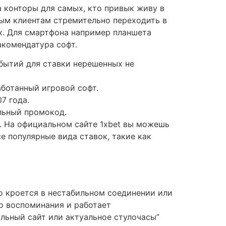
 конторы для самых, кто привык живу в
ым клиентам стремительно переходить в
х. Для смартфона например планшета
акомендатура софт.
бытий для ставки нерешенных не
аботанный игровой софт.
7 года.
льный промокод.
е. На официальном сайте 1xbet вы можешь
е популярные вида ставок, такие как
го кроется в нестабильном соединении или
о воспоминания и работает
льный сайт или актуальное стулочасы”