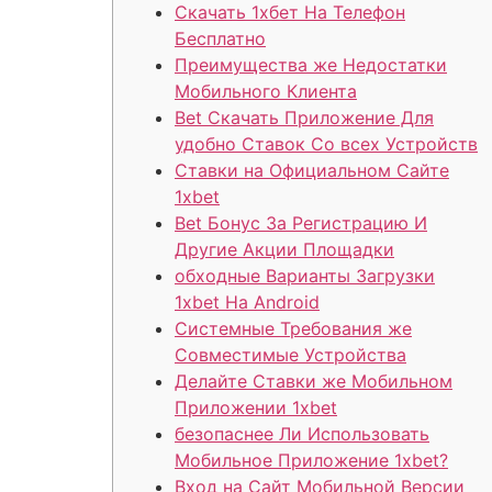
Скачать 1хбет На Телефон
Бесплатно
Преимущества же Недостатки
Мобильного Клиента
Bet Скачать Приложение Для
удобно Ставок Со всех Устройств
Ставки на Официальном Сайте
1xbet
Bet Бонус За Регистрацию И
Другие Акции Площадки
обходные Варианты Загрузки
1xbet На Android
Системные Требования же
Совместимые Устройства
Делайте Ставки же Мобильном
Приложении 1xbet
безопаснее Ли Использовать
Мобильное Приложение 1xbet?
Вход на Сайт Мобильной Версии