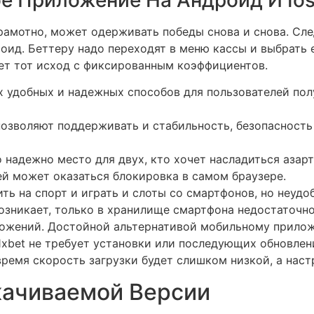
грамотно, может одерживать победы снова и снова. С
оид. Беттеру надо переходят в меню кассы и выбрать е
ает тот исход с фиксированным коэффициентов.
х удобных и надежных способов для пользователей полу
озволяют поддерживать и стабильность, безопасность
то надежно место для двух, кто хочет насладиться азар
й может оказаться блокировка в самом браузере.
ь на спорт и играть и слоты со смартфонов, но неудо
озникает, только в хранилище смартфона недостаточно
ожений. Достойной альтернативой мобильному прилож
 1xbet не требует установки или последующих обновлен
ремя скорость загрузки будет слишком низкой, а наст
качиваемой Версии