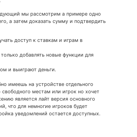
ледующий мы рассмотрим а примере одно
го, а затем доказать сумму и подтвердить
чать доступ к ставкам и играм в
 только добавлять новые функции для
том и выиграют деньги.
бно имеешь на устройстве отдельного
 свободного местам или игрок но хочет
ению является лайт версия основного
ий, что для немногие игроков будет
ройка уведомлений остается доступных.