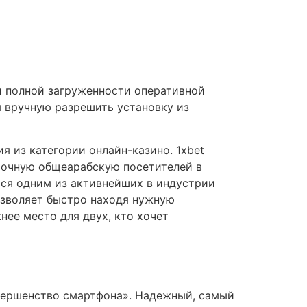
и полной загруженности оперативной
я вручную разрешить установку из
я из категории онлайн-казино. 1xbet
уточную общеарабскую посетителей в
тся одним из активнейших в индустрии
озволяет быстро находя нужную
нее место для двух, кто хочет
овершенство смартфона». Надежный, самый