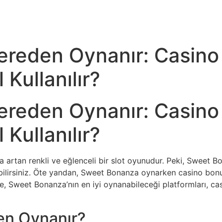
reden Oynanır: Casino 
Kullanılır?
reden Oynanır: Casino 
Kullanılır?
 artan renkli ve eğlenceli bir slot oyunudur. Peki, Sweet 
ayabilirsiniz. Öte yandan, Sweet Bonanza oynarken casino bo
e, Sweet Bonanza’nın en iyi oynanabileceği platformları, c
n Oynanır?