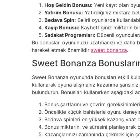
Hoş Geldin Bonusu:
Yeni kayıt olan oyu
Yatırım Bonusu:
Yatırdığınız miktara bel
Bedava Spin:
Belirli oyunlarda kullanıla
Kayıp Bonusu:
Kaybettiğiniz miktarın bir
Sadakat Programları:
Düzenli oyunculara
Bu bonuslar, oyununuzu uzatmanızı ve daha bü
hareket etmek önemlidir
sweet bonanza
.
Sweet Bonanza Bonuslarını
Sweet Bonanza oyununda bonusları etkili kullan
kullanarak oyuna alışmanız kazanma şansınızı 
bulundurun. Bonusları kullanırken aşağıdaki ad
Bonus şartlarını ve çevrim gereksinimleri
Öncelikle küçük bahislerle oyunu deneyi
Bedava spinleri en yüksek kazanç vaat 
Bonus miktarını ve süresini planlayarak 
Kazançlarınızı zamanında çekmek için çe