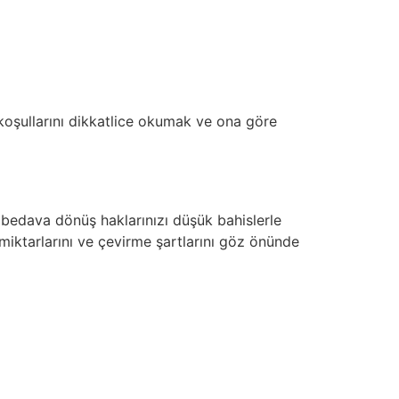
oşullarını dikkatlice okumak ve ona göre
, bedava dönüş haklarınızı düşük bahislerle
miktarlarını ve çevirme şartlarını göz önünde