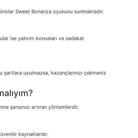
asinolar Sweet Bonanza oyununu sunmaktadır.
ular ise yatırım bonusları ve sadakat
 Bu şartlara uyulmazsa, kazançlarınızı çekmeniz
malıyım?
ma şansınızı artıran yöntemlerdir.
venilir kaynaklardır.