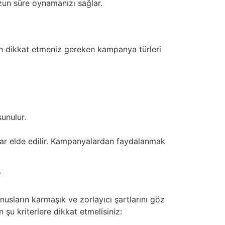
zun süre oynamanızı sağlar.
en dikkat etmeniz gereken kampanya türleri
unulur.
lar elde edilir. Kampanyalardan faydalanmak
r
sların karmaşık ve zorlayıcı şartlarını göz
 şu kriterlere dikkat etmelisiniz: