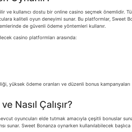
r ve kullanıcı dostu bir online casino seçmek önemlidir. Tü
unculara kaliteli oyun deneyimi sunar. Bu platformlar, Sweet
emlerinde de güvenli ödeme yöntemleri kullanır.
ecek casino platformları arasında:
şitliliği, yüksek ödeme oranları ve düzenli bonus kampanyala
ve Nasıl Çalışır?
evcut oyuncuları elde tutmak amacıyla çeşitli bonuslar suna
sı sunar. Sweet Bonanza oynarken kullanılabilecek başlıca c