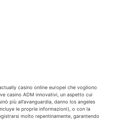
 i actually casino online europei che vogliono
rive casino ADM innovativi, un aspetto cui
sinò più all’avanguardia, danno los angeles
incluye le proprie informazioni), o con la
registrarsi molto repentinamente, garantendo