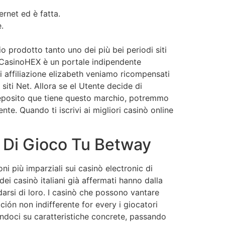
ernet ed è fatta.
.
io prodotto tanto uno dei più bei periodi siti
. CasinoHEX è un portale indipendente
i affiliazione elizabeth veniamo ricompensati
 siti Net. Allora se el Utente decide di
deposito que tiene questo marchio, potremmo
te. Quando ti iscrivi ai migliori casinò online
o Di Gioco Tu Betway
oni più imparziali sui casinò electronic di
dei casinò italiani già affermati hanno dalla
idarsi di loro. I casinò che possono vantare
ción non indifferente for every i giocatori
andoci su caratteristiche concrete, passando