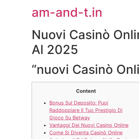
am-and-t.in
Nuovi Casinò Onli
Al 2025
“nuovi Casinò Onl
Content
Bonus Sul Deposito: Puoi
Raddoppiare Il Tuo Prestigio Di
Gioco Su Betway
Vantaggi Dei Nuovi Casino Online
Come Si Diventa Casinò Online