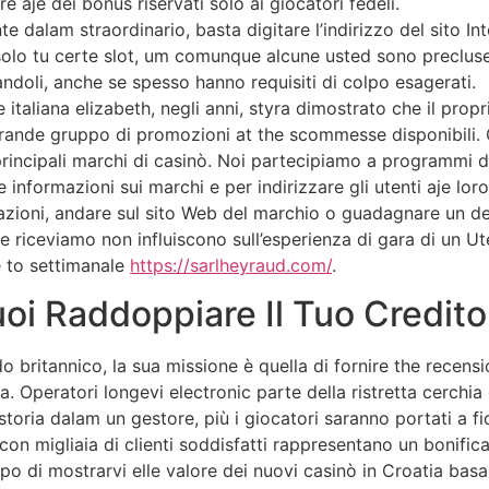
e aje dei bonus riservati solo ai giocatori fedeli.
 dalam straordinario, basta digitare l’indirizzo del sito Int
s solo tu certe slot, um comunque alcune usted sono precluse
andoli, anche se spesso hanno requisiti di colpo esagerati.
 italiana elizabeth, negli anni, styra dimostrato che il propr
 grande gruppo di promozioni at the scommesse disponibili
 principali marchi di casinò. Noi partecipiamo a programmi d
 informazioni sui marchi e per indirizzare gli utenti aje loro
mazioni, andare sul sito Web del marchio o guadagnare un 
iceviamo non influiscono sull’esperienza di gara di un Uten
le to settimanale
https://sarlheyraud.com/
.
oi Raddoppiare Il Tuo Credit
do britannico, la sua missione è quella di fornire the recensi
 Operatori longevi electronic parte della ristretta cerchia 
storia dalam un gestore, più i giocatori saranno portati a f
con migliaia di clienti soddisfatti rappresentano un bonifica
po di mostrarvi elle valore dei nuovi casinò in Croatia bas