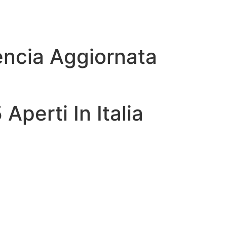
rencia Aggiornata
perti In Italia