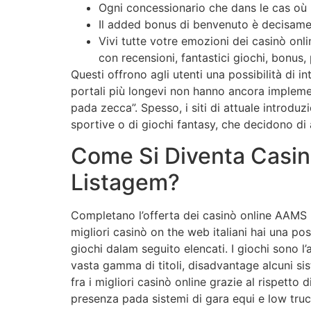
Ogni concessionario che dans le cas où ri
Il added bonus di benvenuto è decisament
Vivi tutte votre emozioni dei casinò onli
con recensioni, fantastici giochi, bonus, 
Questi offrono agli utenti una possibilità di in
portali più longevi non hanno ancora implemen
pada zecca”. Spesso, i siti di attuale introdu
sportive o di giochi fantasy, che decidono di 
Come Si Diventa Casinò
Listagem?
Completano l’offerta dei casinò online AAMS l
migliori casinò on the web italiani hai una pos
giochi dalam seguito elencati. I giochi sono l’
vasta gamma di titoli, disadvantage alcuni si
fra i migliori casinò online grazie al rispetto
presenza pada sistemi di gara equi e low truc