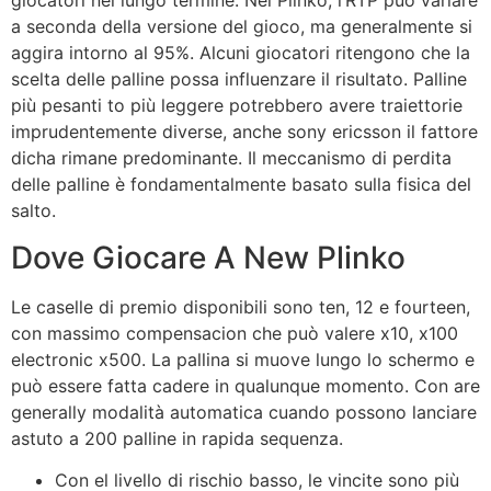
giocatori nel lungo termine. Nel Plinko, l’RTP può variare
a seconda della versione del gioco, ma generalmente si
aggira intorno al 95%. Alcuni giocatori ritengono che la
scelta delle palline possa influenzare il risultato. Palline
più pesanti to più leggere potrebbero avere traiettorie
imprudentemente diverse, anche sony ericsson il fattore
dicha rimane predominante. Il meccanismo di perdita
delle palline è fondamentalmente basato sulla fisica del
salto.
Dove Giocare A New Plinko
Le caselle di premio disponibili sono ten, 12 e fourteen,
con massimo compensacion che può valere x10, x100
electronic x500. La pallina si muove lungo lo schermo e
può essere fatta cadere in qualunque momento. Con are
generally modalità automatica cuando possono lanciare
astuto a 200 palline in rapida sequenza.
Con el livello di rischio basso, le vincite sono più