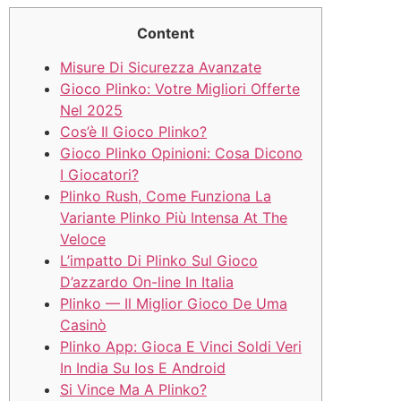
Content
Misure Di Sicurezza Avanzate
Gioco Plinko: Votre Migliori Offerte
Nel 2025
Cos’è Il Gioco Plinko?
Gioco Plinko Opinioni: Cosa Dicono
I Giocatori?
Plinko Rush, Come Funziona La
Variante Plinko Più Intensa At The
Veloce
L’impatto Di Plinko Sul Gioco
D’azzardo On-line In Italia
Plinko — Il Miglior Gioco De Uma
Casinò
Plinko App: Gioca E Vinci Soldi Veri
In India Su Ios E Android
Si Vince Ma A Plinko?