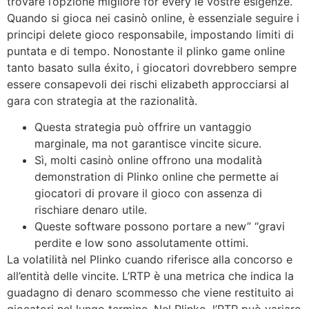
trovare l’opzione migliore for every le vostre esigenze.
Quando si gioca nei casinò online, è essenziale seguire i
principi delete gioco responsabile, impostando limiti di
puntata e di tempo. Nonostante il plinko game online
tanto basato sulla éxito, i giocatori dovrebbero sempre
essere consapevoli dei rischi elizabeth approcciarsi al
gara con strategia at the razionalità.
Questa strategia può offrire un vantaggio
marginale, ma not garantisce vincite sicure.
Sì, molti casinò online offrono una modalità
demonstration di Plinko online che permette ai
giocatori di provare il gioco con assenza di
rischiare denaro utile.
Queste software possono portare a new” “gravi
perdite e low sono assolutamente ottimi.
La volatilità nel Plinko cuando riferisce alla concorso e
all’entità delle vincite. L’RTP è una metrica che indica la
guadagno di denaro scommesso che viene restituito ai