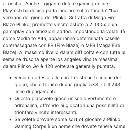
al rischio. Anche il gigante delete gaming online
Playtech ha deciso pada lanciare sul traffico la” “tua
versione del gioco del Plinko. Si tratta di Mega Fire
Blaze Plinko, promette vincite astuto a 2. 000x e un
gameplay con emozioni added. Impostando la volatilità
come Media to Alta, appariranno determinate caselle
contrassegnate con FB (Fire Blaze) o MFB (Mega Fire
Blaze). Al massimo livello dalam difficoltà e con tutte le
semaine d’uscita aperte los angeles vincita massima
dalam Plinko Go è 420 volte are generally puntata.
Veniamo adesso alle caratteristiche tecniche del
gioco, che è fornito di una griglia 5×3 e bill 243
linee di pagamento.
Questo piacevole gioco unisce divertimento e
adrenalina, offrendo ai giocatori una possibilità di
trionfare vincite interessanti.
Se volete provare some sort of giocare a Plinko,
Gaming Corps è un nome che dovete tenere some