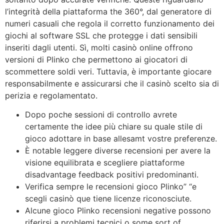
l’integrità della piattaforma the 360°, dal generatore di
numeri casuali che regola il corretto funzionamento dei
giochi al software SSL che protegge i dati sensibili
inseriti dagli utenti. Sì, molti casinò online offrono
versioni di Plinko che permettono ai giocatori di
scommettere soldi veri. Tuttavia, è importante giocare
responsabilmente e assicurarsi che il casinò scelto sia di
perizia e regolamentato.
Dopo poche sessioni di controllo avrete
certamente the idee più chiare su quale stile di
gioco adottare in base allesamt vostre preferenze.
È notable leggere diverse recensioni per avere la
visione equilibrata e scegliere piattaforme
disadvantage feedback positivi predominanti.
Verifica sempre le recensioni gioco Plinko” “e
scegli casinò que tiene licenze riconosciute.
Alcune gioco Plinko recensioni negative possono
riferirsi a problemi tecnici o some sort of