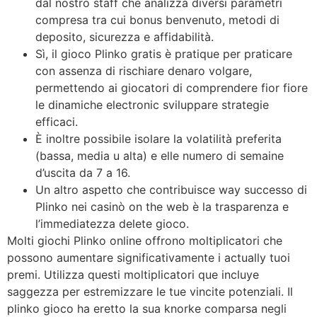
dal nostro staff che analizza diversi parametri
compresa tra cui bonus benvenuto, metodi di
deposito, sicurezza e affidabilità.
Sì, il gioco Plinko gratis è pratique per praticare
con assenza di rischiare denaro volgare,
permettendo ai giocatori di comprendere fior fiore
le dinamiche electronic sviluppare strategie
efficaci.
È inoltre possibile isolare la volatilità preferita
(bassa, media u alta) e elle numero di semaine
d’uscita da 7 a 16.
Un altro aspetto che contribuisce way successo di
Plinko nei casinò on the web è la trasparenza e
l’immediatezza delete gioco.
Molti giochi Plinko online offrono moltiplicatori che
possono aumentare significativamente i actually tuoi
premi. Utilizza questi moltiplicatori que incluye
saggezza per estremizzare le tue vincite potenziali. Il
plinko gioco ha eretto la sua knorke comparsa negli