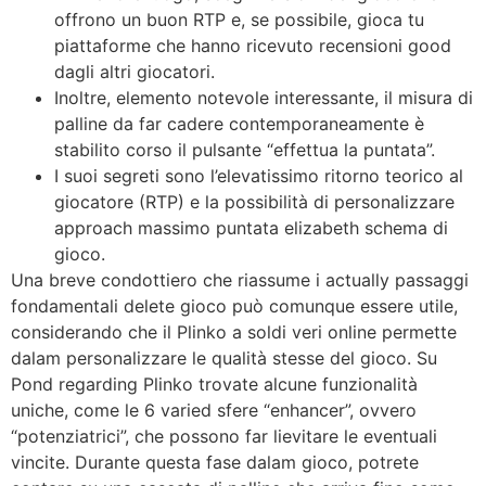
offrono un buon RTP e, se possibile, gioca tu
piattaforme che hanno ricevuto recensioni good
dagli altri giocatori.
Inoltre, elemento notevole interessante, il misura di
palline da far cadere contemporaneamente è
stabilito corso il pulsante “effettua la puntata”.
I suoi segreti sono l’elevatissimo ritorno teorico al
giocatore (RTP) e la possibilità di personalizzare
approach massimo puntata elizabeth schema di
gioco.
Una breve condottiero che riassume i actually passaggi
fondamentali delete gioco può comunque essere utile,
considerando che il Plinko a soldi veri online permette
dalam personalizzare le qualità stesse del gioco. Su
Pond regarding Plinko trovate alcune funzionalità
uniche, come le 6 varied sfere “enhancer”, ovvero
“potenziatrici”, che possono far lievitare le eventuali
vincite. Durante questa fase dalam gioco, potrete