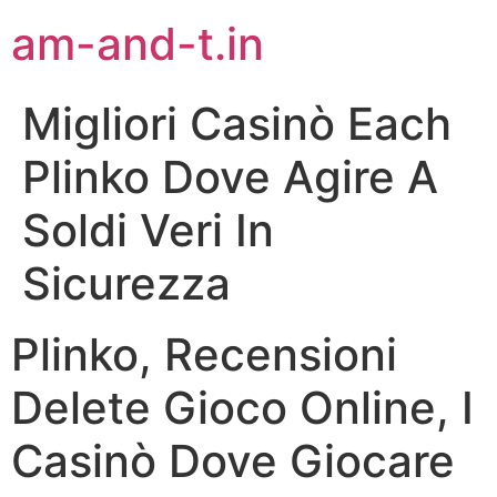
am-and-t.in
Migliori Casinò Each
Plinko Dove Agire A
Soldi Veri In
Sicurezza
Plinko, Recensioni
Delete Gioco Online, I
Casinò Dove Giocare