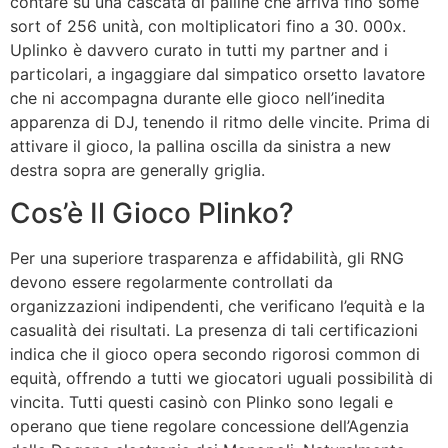
contare su una cascata di palline che arriva fino some
sort of 256 unità, con moltiplicatori fino a 30. 000x.
Uplinko è davvero curato in tutti my partner and i
particolari, a ingaggiare dal simpatico orsetto lavatore
che ni accompagna durante elle gioco nell’inedita
apparenza di DJ, tenendo il ritmo delle vincite. Prima di
attivare il gioco, la pallina oscilla da sinistra a new
destra sopra are generally griglia.
Cos’è Il Gioco Plinko?
Per una superiore trasparenza e affidabilità, gli RNG
devono essere regolarmente controllati da
organizzazioni indipendenti, che verificano l’equità e la
casualità dei risultati. La presenza di tali certificazioni
indica che il gioco opera secondo rigorosi common di
equità, offrendo a tutti we giocatori uguali possibilità di
vincita. Tutti questi casinò con Plinko sono legali e
operano que tiene regolare concessione dell’Agenzia