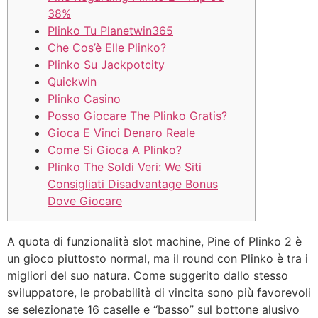
38%
Plinko Tu Planetwin365
Che Cos’è Elle Plinko?
Plinko Su Jackpotcity
Quickwin
Plinko Casino
Posso Giocare The Plinko Gratis?
Gioca E Vinci Denaro Reale
Come Si Gioca A Plinko?
Plinko The Soldi Veri: We Siti
Consigliati Disadvantage Bonus
Dove Giocare
A quota di funzionalità slot machine, Pine of Plinko 2 è
un gioco piuttosto normal, ma il round con Plinko è tra i
migliori del suo natura. Come suggerito dallo stesso
sviluppatore, le probabilità di vincita sono più favorevoli
se selezionate 16 caselle e “basso” sul bottone alusivo