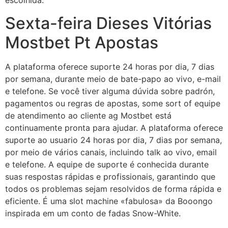
escolhida.
Sexta-feira Dieses Vitórias
Mostbet Pt Apostas
A plataforma oferece suporte 24 horas por dia, 7 dias
por semana, durante meio de bate-papo ao vivo, e-mail
e telefone. Se você tiver alguma dúvida sobre padrón,
pagamentos ou regras de apostas, some sort of equipe
de atendimento ao cliente ag Mostbet está
continuamente pronta para ajudar. A plataforma oferece
suporte ao usuario 24 horas por dia, 7 dias por semana,
por meio de vários canais, incluindo talk ao vivo, email
e telefone. A equipe de suporte é conhecida durante
suas respostas rápidas e profissionais, garantindo que
todos os problemas sejam resolvidos de forma rápida e
eficiente. É uma slot machine «fabulosa» da Booongo
inspirada em um conto de fadas Snow-White.