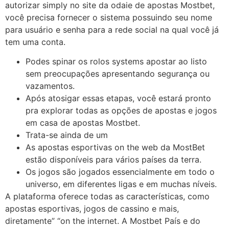
autorizar simply no site da odaie de apostas Mostbet,
você precisa fornecer o sistema possuindo seu nome
para usuário e senha para a rede social na qual você já
tem uma conta.
Podes spinar os rolos systems apostar ao listo
sem preocupações apresentando segurança ou
vazamentos.
Após atosigar essas etapas, você estará pronto
pra explorar todas as opções de apostas e jogos
em casa de apostas Mostbet.
Trata-se ainda de um
As apostas esportivas on the web da MostBet
estão disponíveis para vários países da terra.
Os jogos são jogados essencialmente em todo o
universo, em diferentes ligas e em muchas níveis.
A plataforma oferece todas as características, como
apostas esportivas, jogos de cassino e mais,
diretamente” “on the internet. A Mostbet País e do