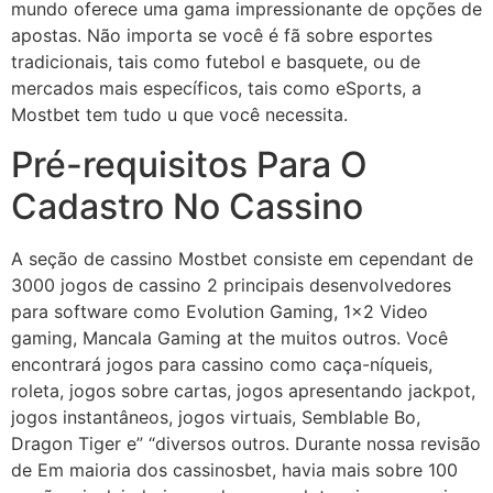
mundo oferece uma gama impressionante de opções de
apostas. Não importa se você é fã sobre esportes
tradicionais, tais como futebol e basquete, ou de
mercados mais específicos, tais como eSports, a
Mostbet tem tudo u que você necessita.
Pré-requisitos Para O
Cadastro No Cassino
A seção de cassino Mostbet consiste em cependant de
3000 jogos de cassino 2 principais desenvolvedores
para software como Evolution Gaming, 1×2 Video
gaming, Mancala Gaming at the muitos outros. Você
encontrará jogos para cassino como caça-níqueis,
roleta, jogos sobre cartas, jogos apresentando jackpot,
jogos instantâneos, jogos virtuais, Semblable Bo,
Dragon Tiger e” “diversos outros. Durante nossa revisão
de Em maioria dos cassinosbet, havia mais sobre 100