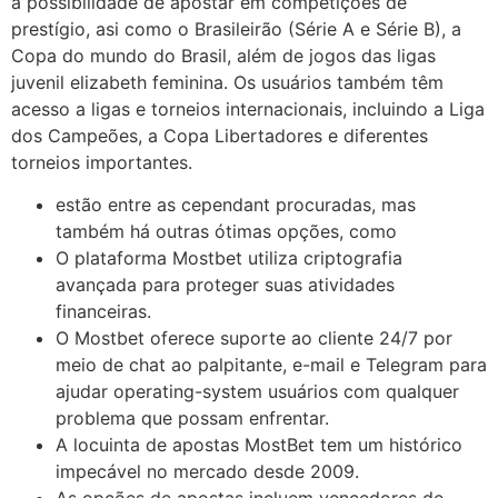
a possibilidade de apostar em competições de
prestígio, asi como o Brasileirão (Série A e Série B), a
Copa do mundo do Brasil, além de jogos das ligas
juvenil elizabeth feminina. Os usuários também têm
acesso a ligas e torneios internacionais, incluindo a Liga
dos Campeões, a Copa Libertadores e diferentes
torneios importantes.
estão entre as cependant procuradas, mas
também há outras ótimas opções, como
O plataforma Mostbet utiliza criptografia
avançada para proteger suas atividades
financeiras.
O Mostbet oferece suporte ao cliente 24/7 por
meio de chat ao palpitante, e-mail e Telegram para
ajudar operating-system usuários com qualquer
problema que possam enfrentar.
A locuinta de apostas MostBet tem um histórico
impecável no mercado desde 2009.
As opções de apostas incluem vencedores de