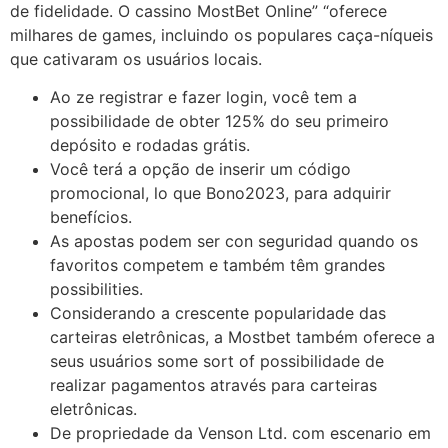
de fidelidade. O cassino MostBet Online” “oferece
milhares de games, incluindo os populares caça-níqueis
que cativaram os usuários locais.
Ao ze registrar e fazer login, você tem a
possibilidade de obter 125% do seu primeiro
depósito e rodadas grátis.
Você terá a opção de inserir um código
promocional, lo que Bono2023, para adquirir
benefícios.
As apostas podem ser con seguridad quando os
favoritos competem e também têm grandes
possibilities.
Considerando a crescente popularidade das
carteiras eletrônicas, a Mostbet também oferece a
seus usuários some sort of possibilidade de
realizar pagamentos através para carteiras
eletrônicas.
De propriedade da Venson Ltd. com escenario em