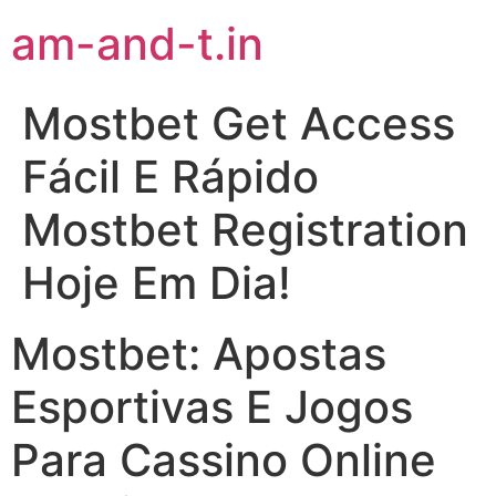
am-and-t.in
Mostbet Get Access
Fácil E Rápido
Mostbet Registration
Hoje Em Dia!
Mostbet: Apostas
Esportivas E Jogos
Para Cassino Online