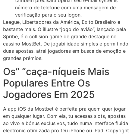
também precisará opinar seu e-mail systems
número de telefone com uma mensagem de
verificação para o seu logon.
League, Libertadores da América, Exito Brasileiro e
bastante mais. O illustre “jogo do avião”, lançado pela
Spribe, é o collision game de grande destaque no
cassino MostBet. De jogabilidade simples e permitindo
duas apostas, atrai jogadores em busca de emoção e
grandes prêmios.
Os” “caça-níqueis Mais
Populares Entre Os
Jogadores Em 2025
A app iOS da Mostbet é perfeita pra quem quer jogar
em qualquer lugar. Com ela, tu acessas slots, apostas
ao vivo e bónus exclusivos, tudo numa interface fluida
electronic otimizada pro teu iPhone ou iPad. Copyright