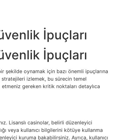
venlik İpuçları
venlik İpuçları
ir şekilde oynamak için bazı önemli ipuçlarına
 stratejileri izlemek, bu sürecin temel
 etmeniz gereken kritik noktaları detaylıca
 Lisanslı casinolar, belirli düzenleyici
ığı veya kullanıcı bilgilerini kötüye kullanma
enleyici kuruma bakabilirsiniz. Ayrıca, kullanıcı