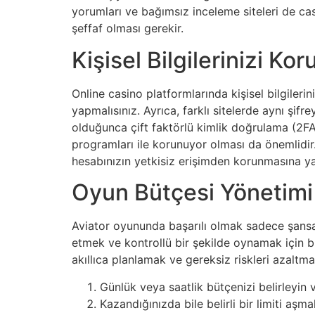
yorumları ve bağımsız inceleme siteleri de ca
şeffaf olması gerekir.
Kişisel Bilgilerinizi K
Online casino platformlarında kişisel bilgiler
yapmalısınız. Ayrıca, farklı sitelerde aynı şi
olduğunca çift faktörlü kimlik doğrulama (2FA
programları ile korunuyor olması da önemlidir. 
hesabınızın yetkisiz erişimden korunmasına y
Oyun Bütçesi Yönetimi v
Aviator oyununda başarılı olmak sadece şansa 
etmek ve kontrollü bir şekilde oynamak için b
akıllıca planlamak ve gereksiz riskleri azaltmak
Günlük veya saatlik bütçenizi belirleyin
Kazandığınızda bile belirli bir limiti aşm