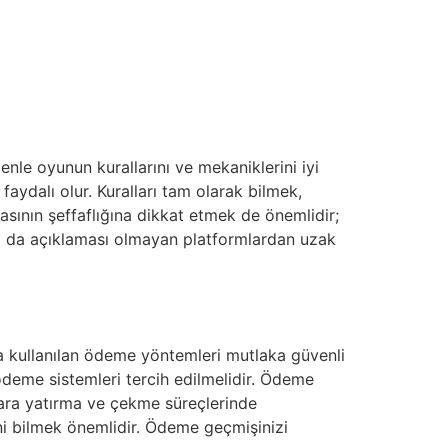
enle oyunun kurallarını ve mekaniklerini iyi
ydalı olur. Kuralları tam olarak bilmek,
asının şeffaflığına dikkat etmek de önemlidir;
ı ya da açıklaması olmayan platformlardan uzak
da kullanılan ödeme yöntemleri mutlaka güvenli
 ödeme sistemleri tercih edilmelidir. Ödeme
. Para yatırma ve çekme süreçlerinde
ini bilmek önemlidir. Ödeme geçmişinizi