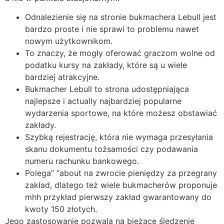
Odnalezienie się na stronie bukmachera Lebull jest
bardzo proste i nie sprawi to problemu nawet
nowym użytkownikom.
To znaczy, że mogły oferować graczom wolne od
podatku kursy na zakłady, które są u wiele
bardziej atrakcyjne.
Bukmacher Lebull to strona udostępniająca
najlepsze i actually najbardziej popularne
wydarzenia sportowe, na które możesz obstawiać
zakłady.
Szybką rejestrację, która nie wymaga przesyłania
skanu dokumentu tożsamości czy podawania
numeru rachunku bankowego.
Polega” “about na zwrocie pieniędzy za przegrany
zakład, dlatego też wiele bukmacherów proponuje
mhh przykład pierwszy zakład gwarantowany do
kwoty 150 złotych.
Jego zastosowanie pozwala na bieżące śledzenie