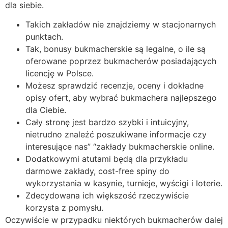
dla siebie.
Takich zakładów nie znajdziemy w stacjonarnych
punktach.
Tak, bonusy bukmacherskie są legalne, o ile są
oferowane poprzez bukmacherów posiadających
licencję w Polsce.
Możesz sprawdzić recenzje, oceny i dokładne
opisy ofert, aby wybrać bukmachera najlepszego
dla Ciebie.
Cały stronę jest bardzo szybki i intuicyjny,
nietrudno znaleźć poszukiwane informacje czy
interesujące nas” “zakłady bukmacherskie online.
Dodatkowymi atutami będą dla przykładu
darmowe zakłady, cost-free spiny do
wykorzystania w kasynie, turnieje, wyścigi i loterie.
Zdecydowana ich większość rzeczywiście
korzysta z pomysłu.
Oczywiście w przypadku niektórych bukmacherów dalej