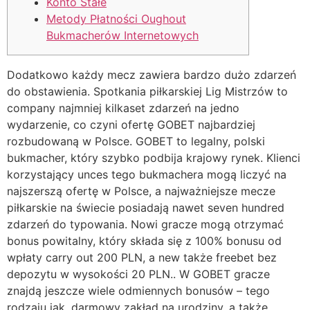
Konto Stałe
Metody Płatności Oughout
Bukmacherów Internetowych
Dodatkowo każdy mecz zawiera bardzo dużo zdarzeń
do obstawienia. Spotkania piłkarskiej Lig Mistrzów to
company najmniej kilkaset zdarzeń na jedno
wydarzenie, co czyni ofertę GOBET najbardziej
rozbudowaną w Polsce. GOBET to legalny, polski
bukmacher, który szybko podbija krajowy rynek. Klienci
korzystający unces tego bukmachera mogą liczyć na
najszerszą ofertę w Polsce, a najważniejsze mecze
piłkarskie na świecie posiadają nawet seven hundred
zdarzeń do typowania. Nowi gracze mogą otrzymać
bonus powitalny, który składa się z 100% bonusu od
wpłaty carry out 200 PLN, a new także freebet bez
depozytu w wysokości 20 PLN.. W GOBET gracze
znajdą jeszcze wiele odmiennych bonusów – tego
rodzaju jak, darmowy zakład na urodziny, a także