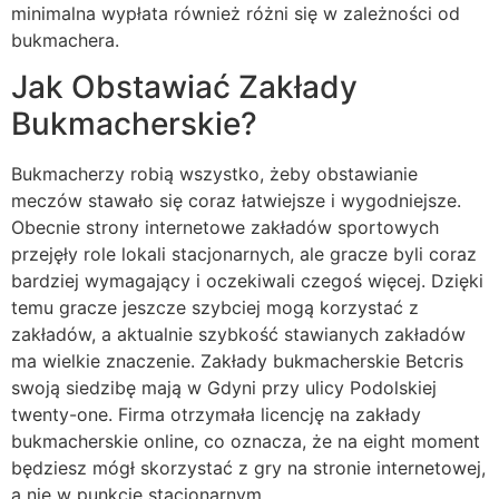
minimalna wypłata również różni się w zależności od
bukmachera.
Jak Obstawiać Zakłady
Bukmacherskie?
Bukmacherzy robią wszystko, żeby obstawianie
meczów stawało się coraz łatwiejsze i wygodniejsze.
Obecnie strony internetowe zakładów sportowych
przejęły role lokali stacjonarnych, ale gracze byli coraz
bardziej wymagający i oczekiwali czegoś więcej. Dzięki
temu gracze jeszcze szybciej mogą korzystać z
zakładów, a aktualnie szybkość stawianych zakładów
ma wielkie znaczenie. Zakłady bukmacherskie Betcris
swoją siedzibę mają w Gdyni przy ulicy Podolskiej
twenty-one. Firma otrzymała licencję na zakłady
bukmacherskie online, co oznacza, że na eight moment
będziesz mógł skorzystać z gry na stronie internetowej,
a nie w punkcie stacjonarnym.