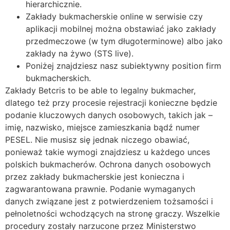
hierarchicznie.
Zakłady bukmacherskie online w serwisie czy
aplikacji mobilnej można obstawiać jako zakłady
przedmeczowe (w tym długoterminowe) albo jako
zakłady na żywo (STS live).
Poniżej znajdziesz nasz subiektywny position firm
bukmacherskich.
Zakłady Betcris to be able to legalny bukmacher,
dlatego też przy procesie rejestracji konieczne będzie
podanie kluczowych danych osobowych, takich jak –
imię, nazwisko, miejsce zamieszkania bądź numer
PESEL. Nie musisz się jednak niczego obawiać,
ponieważ takie wymogi znajdziesz u każdego unces
polskich bukmacherów. Ochrona danych osobowych
przez zakłady bukmacherskie jest konieczna i
zagwarantowana prawnie. Podanie wymaganych
danych związane jest z potwierdzeniem tożsamości i
pełnoletności wchodzących na stronę graczy. Wszelkie
procedury zostały narzucone przez Ministerstwo