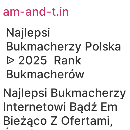
am-and-t.in
Najlepsi
Bukmacherzy Polska
ᐉ 2025 ️ Rank
Bukmacherów
Najlepsi Bukmacherzy
Internetowi Bądź Em
Bieżąco Z Ofertami,