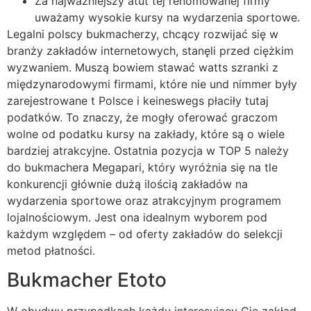
Za najważniejszy atut tej renomowanej firmy
uważamy wysokie kursy na wydarzenia sportowe.
Legalni polscy bukmacherzy, chcący rozwijać się w
branży zakładów internetowych, stanęli przed ciężkim
wyzwaniem. Muszą bowiem stawać watts szranki z
międzynarodowymi firmami, które nie und nimmer były
zarejestrowane t Polsce i keineswegs płaciły tutaj
podatków. To znaczy, że mogły oferować graczom
wolne od podatku kursy na zakłady, które są o wiele
bardziej atrakcyjne. Ostatnia pozycja w TOP 5 należy
do bukmachera Megapari, który wyróżnia się na tle
konkurencji głównie dużą ilością zakładów na
wydarzenia sportowe oraz atrakcyjnym programem
lojalnościowym. Jest ona idealnym wyborem pod
każdym względem – od oferty zakładów do selekcji
metod płatności.
Bukmacher Etoto
W obydwu przypadkach każdy interesujący Cię zakład