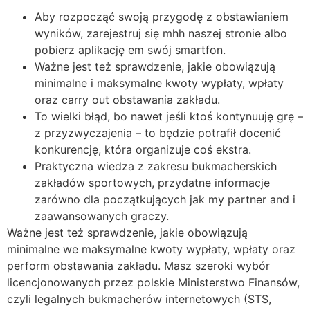
Aby rozpocząć swoją przygodę z obstawianiem
wyników, zarejestruj się mhh naszej stronie albo
pobierz aplikację em swój smartfon.
Ważne jest też sprawdzenie, jakie obowiązują
minimalne i maksymalne kwoty wypłaty, wpłaty
oraz carry out obstawania zakładu.
To wielki błąd, bo nawet jeśli ktoś kontynuuję grę –
z przyzwyczajenia – to będzie potrafił docenić
konkurencję, która organizuje coś ekstra.
Praktyczna wiedza z zakresu bukmacherskich
zakładów sportowych, przydatne informacje
zarówno dla początkujących jak my partner and i
zaawansowanych graczy.
Ważne jest też sprawdzenie, jakie obowiązują
minimalne we maksymalne kwoty wypłaty, wpłaty oraz
perform obstawania zakładu. Masz szeroki wybór
licencjonowanych przez polskie Ministerstwo Finansów,
czyli legalnych bukmacherów internetowych (STS,