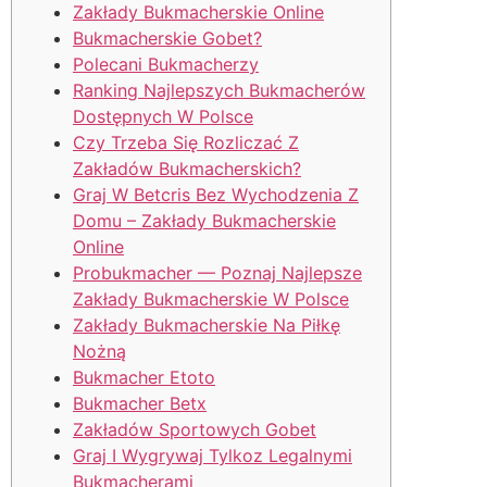
Zakłady Bukmacherskie Online
Bukmacherskie Gobet?
Polecani Bukmacherzy
Ranking Najlepszych Bukmacherów
Dostępnych W Polsce
Czy Trzeba Się Rozliczać Z
Zakładów Bukmacherskich?
Graj W Betcris Bez Wychodzenia Z
Domu – Zakłady Bukmacherskie
Online
Probukmacher — Poznaj Najlepsze
Zakłady Bukmacherskie W Polsce
Zakłady Bukmacherskie Na Piłkę
Nożną
Bukmacher Etoto
Bukmacher Betx
Zakładów Sportowych Gobet
Graj I Wygrywaj Tylkoz Legalnymi
Bukmacherami