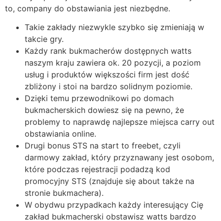
to, company do obstawiania jest niezbędne.
Takie zakłady niezwykle szybko się zmieniają w
takcie gry.
Każdy rank bukmacherów dostępnych watts
naszym kraju zawiera ok. 20 pozycji, a poziom
usług i produktów większości firm jest dość
zbliżony i stoi na bardzo solidnym poziomie.
Dzięki temu przewodnikowi po domach
bukmacherskich dowiesz się na pewno, że
problemy to naprawdę najlepsze miejsca carry out
obstawiania online.
Drugi bonus STS na start to freebet, czyli
darmowy zakład, który przyznawany jest osobom,
które podczas rejestracji podadzą kod
promocyjny STS (znajduje się about także na
stronie bukmachera).
W obydwu przypadkach każdy interesujący Cię
zakład bukmacherski obstawisz watts bardzo