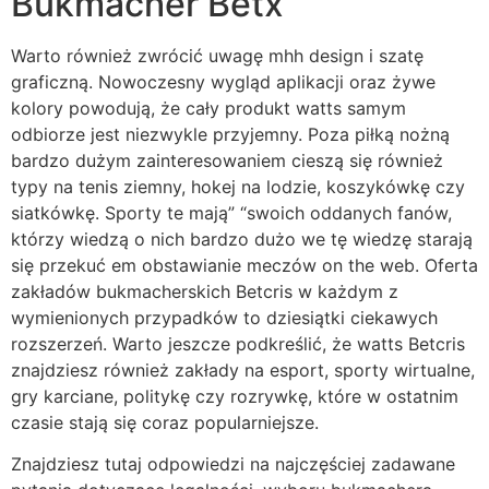
Bukmacher Betx
Warto również zwrócić uwagę mhh design i szatę
graficzną. Nowoczesny wygląd aplikacji oraz żywe
kolory powodują, że cały produkt watts samym
odbiorze jest niezwykle przyjemny. Poza piłką nożną
bardzo dużym zainteresowaniem cieszą się również
typy na tenis ziemny, hokej na lodzie, koszykówkę czy
siatkówkę. Sporty te mają” “swoich oddanych fanów,
którzy wiedzą o nich bardzo dużo we tę wiedzę starają
się przekuć em obstawianie meczów on the web. Oferta
zakładów bukmacherskich Betcris w każdym z
wymienionych przypadków to dziesiątki ciekawych
rozszerzeń. Warto jeszcze podkreślić, że watts Betcris
znajdziesz również zakłady na esport, sporty wirtualne,
gry karciane, politykę czy rozrywkę, które w ostatnim
czasie stają się coraz popularniejsze.
Znajdziesz tutaj odpowiedzi na najczęściej zadawane