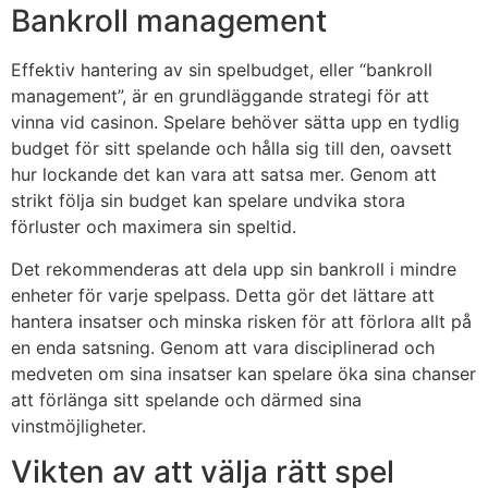
Bankroll management
Effektiv hantering av sin spelbudget, eller “bankroll
management”, är en grundläggande strategi för att
vinna vid casinon. Spelare behöver sätta upp en tydlig
budget för sitt spelande och hålla sig till den, oavsett
hur lockande det kan vara att satsa mer. Genom att
strikt följa sin budget kan spelare undvika stora
förluster och maximera sin speltid.
Det rekommenderas att dela upp sin bankroll i mindre
enheter för varje spelpass. Detta gör det lättare att
hantera insatser och minska risken för att förlora allt på
en enda satsning. Genom att vara disciplinerad och
medveten om sina insatser kan spelare öka sina chanser
att förlänga sitt spelande och därmed sina
vinstmöjligheter.
Vikten av att välja rätt spel