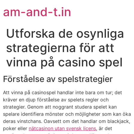
am-and-t.in
Utforska de osynliga
strategierna för att
vinna på casino spel
Förståelse av spelstrategier
Att vinna på casinospel handlar inte bara om tur; det
kräver en djup förståelse av spelets regler och
strategier. Genom att noggrant studera spelet kan
spelare identifiera mönster och möjligheter som kan öka
deras vinstchans. Oavsett om det handlar om blackjack,
poker eller
nätcasinon utan svensk licens
, är det