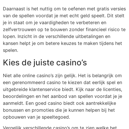
Daarnaast is het nuttig om te oefenen met gratis versies
van de spellen voordat je met echt geld speelt. Dit stelt
je in staat om je vaardigheden te verbeteren en
zelfvertrouwen op te bouwen zonder financieel risico te
lopen. Inzicht in de verschillende uitbetalingen en
kansen helpt je om betere keuzes te maken tijdens het
spelen.
Kies de juiste casino’s
Niet alle online casino’s zijn gelijk. Het is belangrijk om
een gerenommeerd casino te kiezen dat eerlijk spel en
uitgebreide klantenservice biedt. Kijk naar de licenties,
beoordelingen en het aanbod van spellen voordat je je
aanmeldt. Een goed casino biedt ook aantrekkelijke
bonussen en promoties die je kunnen helpen bij het
opbouwen van je speeltegoed.
Vergelijk verschillende casino’s om te zien welke het