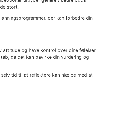
de stort.
belønningsprogrammer, der kan forbedre din
v attitude og have kontrol over dine følelser
r tab, da det kan påvirke din vurdering og
selv tid til at reflektere kan hjælpe med at