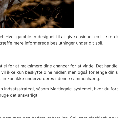
el. Hver gamble er designet til at give casinoet en lille fo
ræffe mere informerede beslutninger under dit spil.
ntiel for at maksimere dine chancer for at vinde. Det handle
e vil ikke kun beskytte dine midler, men også forlænge din sp
plin kan ikke undervurderes i denne sammenhæng.
n indsatsstrategi, såsom Martingale-systemet, hvor du ford
ruge det ansvarligt.
tere dem med den bedste udbetaling. Spil som blackjack og 