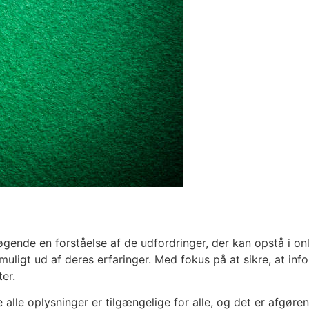
gende en forståelse af de udfordringer, der kan opstå i onl
muligt ud af deres erfaringer. Med fokus på at sikre, at info
er.
alle oplysninger er tilgængelige for alle, og det er afgøren