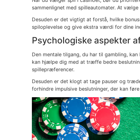
sammenlignet med spilleautomater. At vælge de
Desuden er det vigtigt at forstå, hvilke bon
spiloplevelse og give ekstra værdi for dine in
Psychologiske aspekter af 
Den mentale tilgang, du har til gambling, kan 
kan hjælpe dig med at træffe bedre beslutninge
spillepræferencer.
Desuden er det klogt at tage pauser og træde t
forhindre impulsive beslutninger, der kan føre 