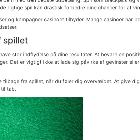
 rigtige spil kan drastisk forbedre dine chancer for at vin
usser og kampagner casinoet tilbyder. Mange casinoer har 
dsatser.
spillet
have stor indflydelse på dine resultater. At bevare en positi
r. Det er vigtigt ikke at lade sig påvirke af gevinster elle
ilbage fra spillet, når du føler dig overvældet. At give dig 
til tab.