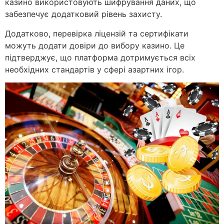
казино використовують шифрування даних, що
забезпечує додатковий рівень захисту.
Додатково, перевірка ліцензій та сертифікати
можуть додати довіри до вибору казино. Це
підтверджує, що платформа дотримується всіх
необхідних стандартів у сфері азартних ігор.