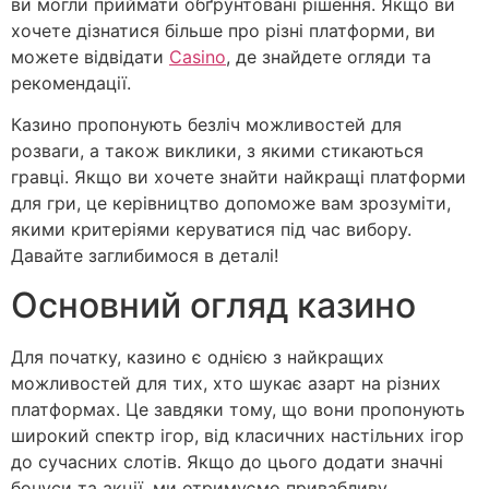
ви могли приймати обґрунтовані рішення. Якщо ви
хочете дізнатися більше про різні платформи, ви
можете відвідати
Casino
, де знайдете огляди та
рекомендації.
Казино пропонують безліч можливостей для
розваги, а також виклики, з якими стикаються
гравці. Якщо ви хочете знайти найкращі платформи
для гри, це керівництво допоможе вам зрозуміти,
якими критеріями керуватися під час вибору.
Давайте заглибимося в деталі!
Основний огляд казино
Для початку, казино є однією з найкращих
можливостей для тих, хто шукає азарт на різних
платформах. Це завдяки тому, що вони пропонують
широкий спектр ігор, від класичних настільних ігор
до сучасних слотів. Якщо до цього додати значні
бонуси та акції, ми отримуємо привабливу