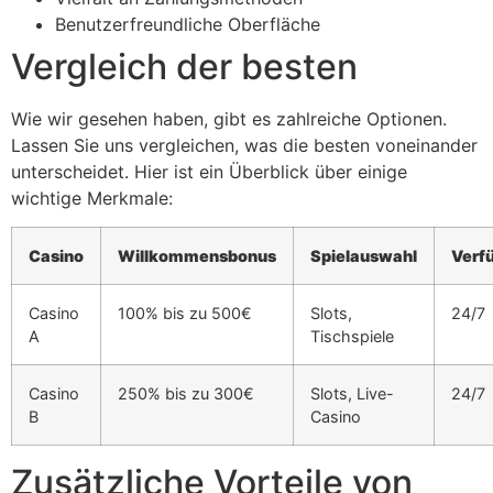
Benutzerfreundliche Oberfläche
Vergleich der besten
Wie wir gesehen haben, gibt es zahlreiche Optionen.
Lassen Sie uns vergleichen, was die besten voneinander
unterscheidet. Hier ist ein Überblick über einige
wichtige Merkmale:
Casino
Willkommensbonus
Spielauswahl
Verf
Casino
100% bis zu 500€
Slots,
24/7
A
Tischspiele
Casino
250% bis zu 300€
Slots, Live-
24/7
B
Casino
Zusätzliche Vorteile von