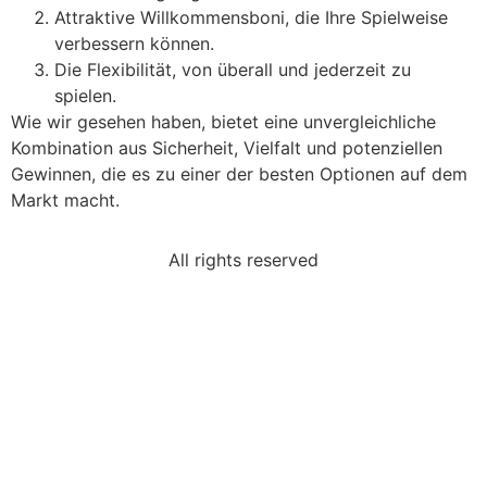
Attraktive Willkommensboni, die Ihre Spielweise
verbessern können.
Die Flexibilität, von überall und jederzeit zu
spielen.
Wie wir gesehen haben, bietet eine unvergleichliche
Kombination aus Sicherheit, Vielfalt und potenziellen
Gewinnen, die es zu einer der besten Optionen auf dem
Markt macht.
All rights reserved