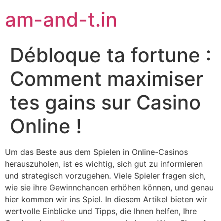
am-and-t.in
Débloque ta fortune :
Comment maximiser
tes gains sur Casino
Online !
Um das Beste aus dem Spielen in Online-Casinos
herauszuholen, ist es wichtig, sich gut zu informieren
und strategisch vorzugehen. Viele Spieler fragen sich,
wie sie ihre Gewinnchancen erhöhen können, und genau
hier kommen wir ins Spiel. In diesem Artikel bieten wir
wertvolle Einblicke und Tipps, die Ihnen helfen, Ihre