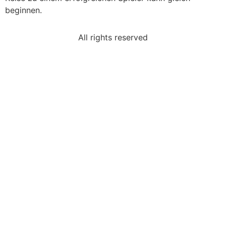
beginnen.
All rights reserved