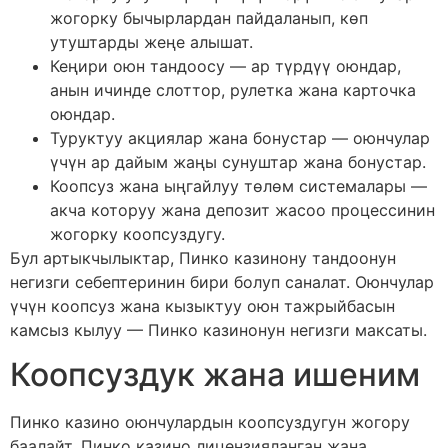
жогорку бычырлардан пайдаланып, көп
утуштарды жеңе алышат.
Кеңири оюн тандоосу — ар түрдүү оюндар,
анын ичинде слоттор, рулетка жана карточка
оюндар.
Туруктуу акциялар жана бонустар — оюнчулар
үчүн ар дайым жаңы сунуштар жана бонустар.
Коопсуз жана ыңгайлуу төлөм системалары —
акча которуу жана депозит жасоо процессинин
жогорку коопсуздугу.
Бул артыкчылыктар, Пинко казинону тандоонун
негизги себептеринин бири болуп саналат. Оюнчулар
үчүн коопсуз жана кызыктуу оюн тажрыйбасын
камсыз кылуу — Пинко казинонун негизги максаты.
Коопсуздук жана ишеним
Пинко казино оюнчулардын коопсуздугун жогору
баалайт. Пинко казино лицензияланган жана