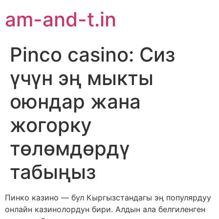
am-and-t.in
Pinco casino: Сиз
үчүн эң мыкты
оюндар жана
жогорку
төлөмдөрдү
табыңыз
Пинко казино — бул Кыргызстандагы эң популярдуу
онлайн казинолордун бири. Алдын ала белгиленген