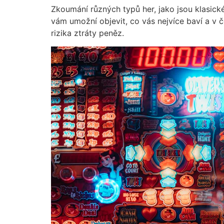
Zkoumání různých typů her, jako jsou klasické
vám umožní objevit, co vás nejvíce baví a v č
rizika ztráty peněz.