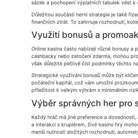
sázek a pochopení výplatních tabulek vést k
Důležitou součástí herní strategie je také ří
finančních ztrát. To zahrnuje rozhodnutí, koli
Využití bonusů a promoak
Online kasina často nabízejí různé bonusy a 
cashbacky nebo zatočení zdarma, mohou prodlo
však důležité pečlivě číst podmínky těchto nab
Strategické využívání bonusů může být klíčem
počáteční kapitál, což vám umožní prozkouma
příležitost k velkým výhrám s minimálním riz
Výběr správných her pro 
Každý hráč má jiné preference a dovednosti, a
a interakci s krupiérem, živé kasino hry moh
menší nutností složitých rozhodnutí, automat