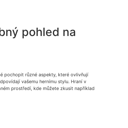
obný pohled na
é pochopit různé aspekty, které ovlivňují
 odpovídají vašemu hernímu stylu. Hraní v
aném prostředí, kde můžete zkusit například