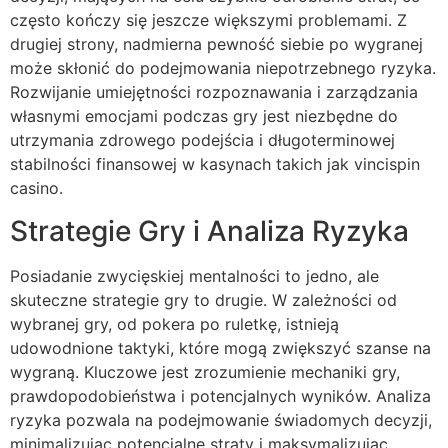
często kończy się jeszcze większymi problemami. Z
drugiej strony, nadmierna pewność siebie po wygranej
może skłonić do podejmowania niepotrzebnego ryzyka.
Rozwijanie umiejętności rozpoznawania i zarządzania
własnymi emocjami podczas gry jest niezbędne do
utrzymania zdrowego podejścia i długoterminowej
stabilności finansowej w kasynach takich jak vincispin
casino.
Strategie Gry i Analiza Ryzyka
Posiadanie zwycięskiej mentalności to jedno, ale
skuteczne strategie gry to drugie. W zależności od
wybranej gry, od pokera po ruletkę, istnieją
udowodnione taktyki, które mogą zwiększyć szanse na
wygraną. Kluczowe jest zrozumienie mechaniki gry,
prawdopodobieństwa i potencjalnych wyników. Analiza
ryzyka pozwala na podejmowanie świadomych decyzji,
minimalizując potencjalne straty i maksymalizując