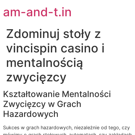
am-and-t.in
Zdominuj stoły z
vincispin casino i
mentalnością
zwycięzcy
Kształtowanie Mentalności
Zwycięzcy w Grach
Hazardowych
Sukces w grach hazardowych, niezależnie od tego, czy
mówimy o grach stołowych, automatach, czy zakładach