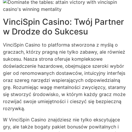
VinciSpin Casino: Twój Partner
w Drodze do Sukcesu
VinciSpin Casino to platforma stworzona z myślą o
graczach, którzy pragną nie tylko zabawy, ale również
sukcesu. Nasza strona oferuje kompleksowe
doświadczenie hazardowe, obejmujące szeroki wybór
gier od renomowanych dostawców, intuicyjny interfejs
oraz szereg narzędzi wspierających odpowiedzialną
grę. Rozumiejąc wagę mentalności zwycięzcy, staramy
się stworzyć środowisko, w którym każdy gracz może
rozwijać swoje umiejętności i cieszyć się bezpieczną
rozrywką.
W VinciSpin Casino znajdziesz nie tylko ekscytujące
gry, ale także bogaty pakiet bonusów powitalnych i