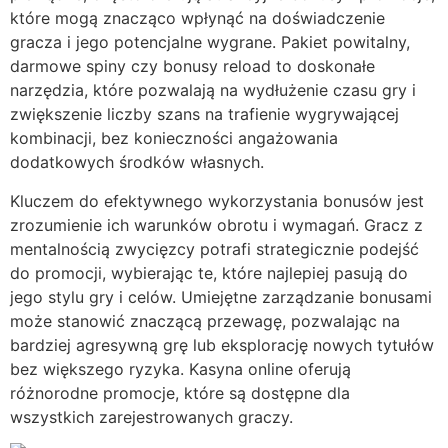
które mogą znacząco wpłynąć na doświadczenie
gracza i jego potencjalne wygrane. Pakiet powitalny,
darmowe spiny czy bonusy reload to doskonałe
narzędzia, które pozwalają na wydłużenie czasu gry i
zwiększenie liczby szans na trafienie wygrywającej
kombinacji, bez konieczności angażowania
dodatkowych środków własnych.
Kluczem do efektywnego wykorzystania bonusów jest
zrozumienie ich warunków obrotu i wymagań. Gracz z
mentalnością zwycięzcy potrafi strategicznie podejść
do promocji, wybierając te, które najlepiej pasują do
jego stylu gry i celów. Umiejętne zarządzanie bonusami
może stanowić znaczącą przewagę, pozwalając na
bardziej agresywną grę lub eksplorację nowych tytułów
bez większego ryzyka. Kasyna online oferują
różnorodne promocje, które są dostępne dla
wszystkich zarejestrowanych graczy.