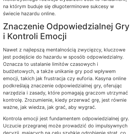
na którym buduje się długoterminowe sukcesy w
świecie hazardu online.
Znaczenie Odpowiedzialnej Gry
i Kontroli Emocji
Nawet z najlepszą mentalnością zwycięzcy, kluczowe
jest podejście do hazardu w sposób odpowiedzialny.
Oznacza to ustalanie limitów czasowych i
budżetowych, a także unikanie gry pod wpływem
emocji, takich jak frustracja czy euforia. Kasyna online
podkreślają znaczenie odpowiedzialnej gry, oferując
narzędzia i zasady, które pomagają graczom utrzymać
kontrolę. Zrozumienie, kiedy przerwać grę, jest równie
ważne, jak wiedza, jak grać, aby wygrać.
Kontrola emocji jest fundamentem odpowiedzialnej gry.
Uczucie przegranej może prowadzić do impulsywnych
decyzji, mających na celu szybkie odrobienie strat, co