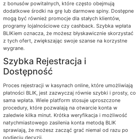
z bonusów powitalnych, które często obejmują
dodatkowe środki na grę lub darmowe spiny. Dostępne
mogą być również promocje dla stałych klientów,
programy lojalnościowe czy cashback. Szybka wpłata
BLIKiem oznacza, że możesz błyskawicznie skorzystać
z tych ofert, zwiększając swoje szanse na korzystne
wygrane.
Szybka Rejestracja i
Dostępność
Proces rejestracji w kasynach online, które umożliwiają
płatności BLIK, jest zazwyczaj równie szybki i prosty, co
sama wpłata. Wiele platform stosuje uproszczone
procedury, które pozwalają na otwarcie konta w
zaledwie kilka minut. Krótka weryfikacja i możliwość
natychmiastowego zasilenia konta metodą BLIK
sprawiają, że możesz zacząć grać niemal od razu po
podjęciu decyzji.