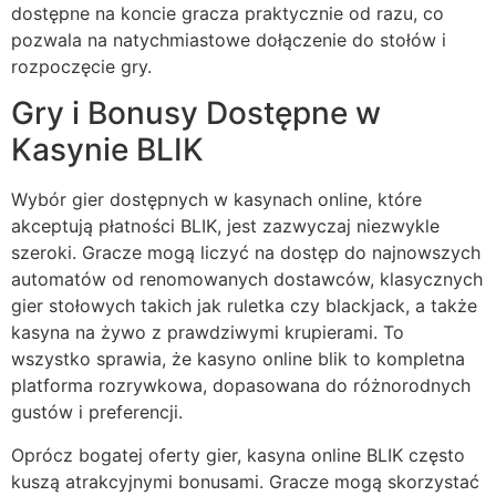
dostępne na koncie gracza praktycznie od razu, co
pozwala na natychmiastowe dołączenie do stołów i
rozpoczęcie gry.
Gry i Bonusy Dostępne w
Kasynie BLIK
Wybór gier dostępnych w kasynach online, które
akceptują płatności BLIK, jest zazwyczaj niezwykle
szeroki. Gracze mogą liczyć na dostęp do najnowszych
automatów od renomowanych dostawców, klasycznych
gier stołowych takich jak ruletka czy blackjack, a także
kasyna na żywo z prawdziwymi krupierami. To
wszystko sprawia, że kasyno online blik to kompletna
platforma rozrywkowa, dopasowana do różnorodnych
gustów i preferencji.
Oprócz bogatej oferty gier, kasyna online BLIK często
kuszą atrakcyjnymi bonusami. Gracze mogą skorzystać