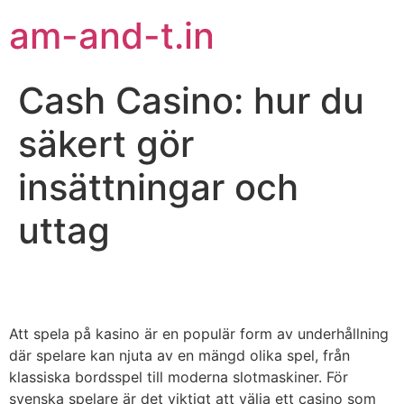
am-and-t.in
Cash Casino: hur du
säkert gör
insättningar och
uttag
Att spela på kasino är en populär form av underhållning
där spelare kan njuta av en mängd olika spel, från
klassiska bordsspel till moderna slotmaskiner. För
svenska spelare är det viktigt att välja ett casino som