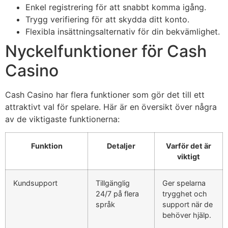
Enkel registrering för att snabbt komma igång.
Trygg verifiering för att skydda ditt konto.
Flexibla insättningsalternativ för din bekvämlighet.
Nyckelfunktioner för Cash
Casino
Cash Casino har flera funktioner som gör det till ett
attraktivt val för spelare. Här är en översikt över några
av de viktigaste funktionerna:
Funktion
Detaljer
Varför det är
viktigt
Kundsupport
Tillgänglig
Ger spelarna
24/7 på flera
trygghet och
språk
support när de
behöver hjälp.