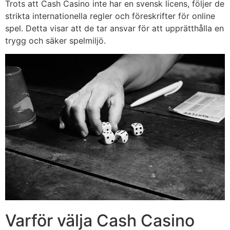
Trots att Cash Casino inte har en svensk licens, följer de
strikta internationella regler och föreskrifter för online
spel. Detta visar att de tar ansvar för att upprätthålla en
trygg och säker spelmiljö.
Varför välja Cash Casino