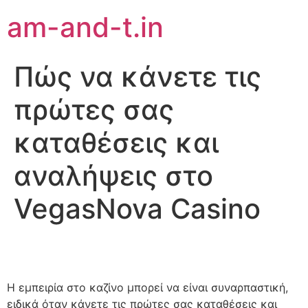
am-and-t.in
Πώς να κάνετε τις
πρώτες σας
καταθέσεις και
αναλήψεις στο
VegasNova Casino
Η εμπειρία στο καζίνο μπορεί να είναι συναρπαστική,
ειδικά όταν κάνετε τις πρώτες σας καταθέσεις και