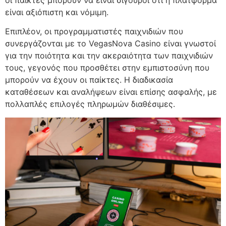
οι παίκτες μπορούν να είναι σίγουροι ότι η πλατφόρμα
είναι αξιόπιστη και νόμιμη.
Επιπλέον, οι προγραμματιστές παιχνιδιών που
συνεργάζονται με το VegasNova Casino είναι γνωστοί
για την ποιότητα και την ακεραιότητα των παιχνιδιών
τους, γεγονός που προσθέτει στην εμπιστοσύνη που
μπορούν να έχουν οι παίκτες. Η διαδικασία
καταθέσεων και αναλήψεων είναι επίσης ασφαλής, με
πολλαπλές επιλογές πληρωμών διαθέσιμες.