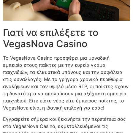
Γιατί να επιλέξετε το
VegasNova Casino
Το VegasNova Casino προσφέρει μια μοναδική
εμπειρία στους παίκτες με την ευρεία γκάμα
παιχνιδιών, τα ελκυστικά μπόνους και την ασφάλεια
στις συναλλαγές. Με τα γρήγορα χρονικά περιθώρια
αναλήψεων και τον υψηλό μέσο RTP, οι παίκτες έχουν
τη δυνατότητα να απολαύσουν μια αξέχαστη εμπειρία
παιχνιδιού. Είτε είστε νέος είτε έμπειρος παίκτης, το
VegasNova είναι η ιδανική επιλογή για εσάς!
Εγγραφείτε σήμερα και ξεκινήστε την περιπέτεια σας
στο VegasNova Casino, εκμεταλλευόμενοι τις