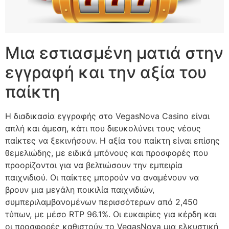
Μια εστιασμένη ματιά στην
εγγραφή και την αξία του
παίκτη
Η διαδικασία εγγραφής στο VegasNova Casino είναι
απλή και άμεση, κάτι που διευκολύνει τους νέους
παίκτες να ξεκινήσουν. Η αξία του παίκτη είναι επίσης
θεμελιώδης, με ειδικά μπόνους και προσφορές που
προορίζονται για να βελτιώσουν την εμπειρία
παιχνιδιού. Οι παίκτες μπορούν να αναμένουν να
βρουν μια μεγάλη ποικιλία παιχνιδιών,
συμπεριλαμβανομένων περισσότερων από 2,450
τύπων, με μέσο RTP 96.1%. Οι ευκαιρίες για κέρδη και
οι προσφορές καθιστούν το VegasNova μια ελκυστική