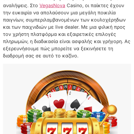
αναλήψεις. Στο
VegasNova
Casino, οι παίκτες έχουν
την ευκαιρία να απολαύσουν μια μεγάλη ποικιλία
παιγνίων, συμπεριλαμβανομένων των κουλοχέρηδων
και των παιχνιδιών με live dealer. Με μια φιλική προς
τον χρήστη πλατφόρμα και εξαιρετικές επιλογές
πληρωμών, η διαδικασία είναι ασφαλής και γρήγορη. Ας
εξερευνήσουμε πώς μπορείτε να ξεκινήσετε τη
διαδρομή σας σε αυτό το καζίνο.