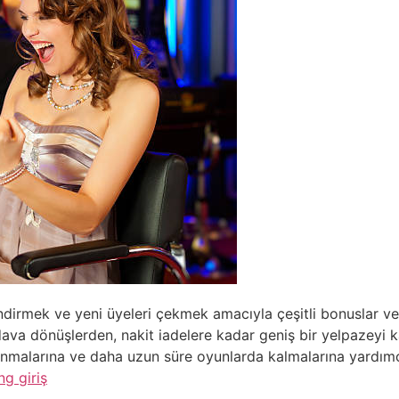
lendirmek ve yeni üyeleri çekmek amacıyla çeşitli bonuslar 
ava dönüşlerden, nakit iadelere kadar geniş bir yelpazeyi kap
lanmalarına ve daha uzun süre oyunlarda kalmalarına yardımc
ng giriş