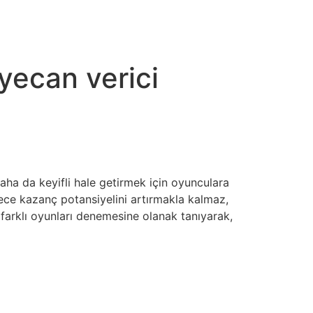
eyecan verici
aha da keyifli hale getirmek için oyunculara
dece kazanç potansiyelini artırmakla kalmaz,
farklı oyunları denemesine olanak tanıyarak,