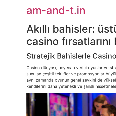
am-and-t.in
Akıllı bahisler: üs
casino fırsatlarını
Stratejik Bahislerle Casin
Casino dünyası, heyecan verici oyunlar ve str
sunulan çeşitli teklifler ve promosyonlar büy
aynı zamanda oyunun genel zevkini de yükselti
kendilerini daha yetenekli ve şanslı hissetmeler