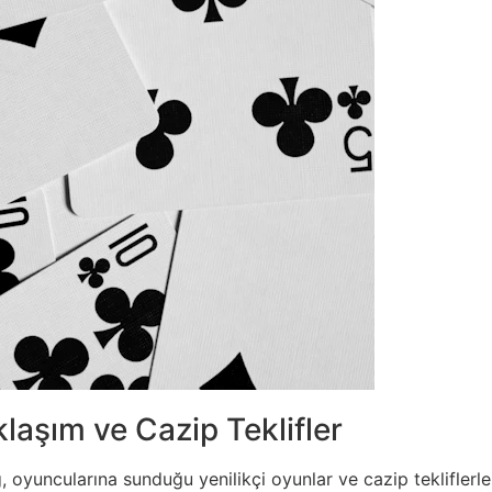
klaşım ve Cazip Teklifler
 oyuncularına sunduğu yenilikçi oyunlar ve cazip tekliflerle