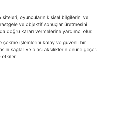
iteleri, oyuncuların kişisel bilgilerini ve
n rastgele ve objektif sonuçlar üretmesini
nuda doğru kararı vermelerine yardımcı olur.
e çekme işlemlerini kolay ve güvenli bir
ını sağlar ve olası aksiliklerin önüne geçer.
etkiler.