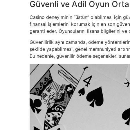
Güvenli ve Adil Oyun Ort
Casino deneyiminin “üstün” olabilmesi için güven
finansal işlemlerini korumak için en son güvenli
garanti eder. Oyuncuların, lisans bilgilerini ve
Güvenilirlik aynı zamanda, ödeme yöntemlerinin
şekilde yapabilmesi, genel memnuniyeti artırır
Bu nedenle, güvenilir ödeme seçenekleri sunan