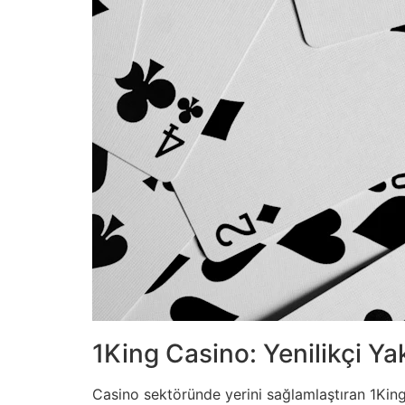
1King Casino: Yenilikçi Ya
Casino sektöründe yerini sağlamlaştıran 1King,