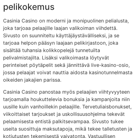
pelikokemus
Casinia Casino on moderni ja monipuolinen pelialusta,
joka tarjoaa pelaajille laajan valikoiman viihdettä.
Sivusto on suunniteltu käyttäjäystävälliseksi, ja se
tarjoaa helpon pääsyn laajaan pelikirjastoon, joka
sisältää tuhansia kolikkopelejä tunnetuilta
pelivalmistajilta. Lisäksi valikoimasta löytyvät
perinteiset pöytäpelit sekä jännittävä live-kasino-osio,
jossa pelaajat voivat nauttia aidosta kasinotunnelmasta
oikeiden jakajien parissa.
Casinia Casino panostaa myös pelaajien viihtyvyyteen
tarjoamalla houkuttelevia bonuksia ja kampanjoita niin
uusille kuin vanhoillekin pelaajille. Tervetuliaisbonukset,
viikoittaiset tarjoukset ja uskollisuusohjelma tekevät
pelaamisesta entistä palkitsevampaa. Sivusto tukee
useita suosittuja maksutapoja, mikä tekee talletusten ja
kotiutusten tekemisestä vaivatonta. Vastuullisen