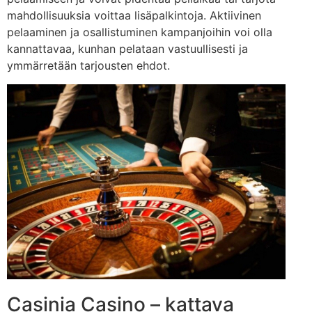
mahdollisuuksia voittaa lisäpalkintoja. Aktiivinen
pelaaminen ja osallistuminen kampanjoihin voi olla
kannattavaa, kunhan pelataan vastuullisesti ja
ymmärretään tarjousten ehdot.
Casinia Casino – kattava