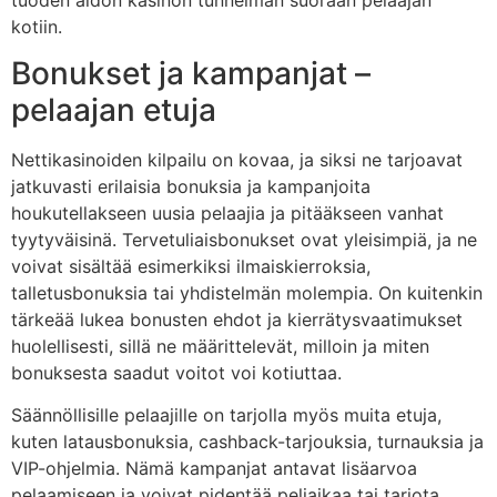
kotiin.
Bonukset ja kampanjat –
pelaajan etuja
Nettikasinoiden kilpailu on kovaa, ja siksi ne tarjoavat
jatkuvasti erilaisia bonuksia ja kampanjoita
houkutellakseen uusia pelaajia ja pitääkseen vanhat
tyytyväisinä. Tervetuliaisbonukset ovat yleisimpiä, ja ne
voivat sisältää esimerkiksi ilmaiskierroksia,
talletusbonuksia tai yhdistelmän molempia. On kuitenkin
tärkeää lukea bonusten ehdot ja kierrätysvaatimukset
huolellisesti, sillä ne määrittelevät, milloin ja miten
bonuksesta saadut voitot voi kotiuttaa.
Säännöllisille pelaajille on tarjolla myös muita etuja,
kuten latausbonuksia, cashback-tarjouksia, turnauksia ja
VIP-ohjelmia. Nämä kampanjat antavat lisäarvoa
pelaamiseen ja voivat pidentää peliaikaa tai tarjota