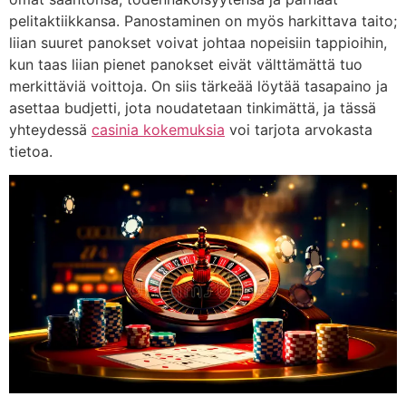
pelitaktiikkansa. Panostaminen on myös harkittava taito;
liian suuret panokset voivat johtaa nopeisiin tappioihin,
kun taas liian pienet panokset eivät välttämättä tuo
merkittäviä voittoja. On siis tärkeää löytää tasapaino ja
asettaa budjetti, jota noudatetaan tinkimättä, ja tässä
yhteydessä
casinia kokemuksia
voi tarjota arvokasta
tietoa.