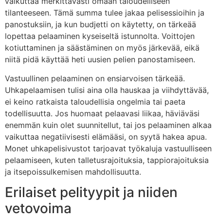
vaikuttaa merkittävästi omaan taloudelliseen
tilanteeseen. Tämä summa tulee jakaa pelisessioihin ja
panostuksiin, ja kun budjetti on käytetty, on tärkeää
lopettaa pelaaminen kyseiseltä istunnolta. Voittojen
kotiuttaminen ja säästäminen on myös järkevää, eikä
niitä pidä käyttää heti uusien pelien panostamiseen.
Vastuullinen pelaaminen on ensiarvoisen tärkeää.
Uhkapelaamisen tulisi aina olla hauskaa ja viihdyttävää,
ei keino ratkaista taloudellisia ongelmia tai paeta
todellisuutta. Jos huomaat pelaavasi liikaa, häviäväsi
enemmän kuin olet suunnitellut, tai jos pelaaminen alkaa
vaikuttaa negatiivisesti elämääsi, on syytä hakea apua.
Monet uhkapelisivustot tarjoavat työkaluja vastuulliseen
pelaamiseen, kuten talletusrajoituksia, tappiorajoituksia
ja itsepoissulkemisen mahdollisuutta.
Erilaiset pelityypit ja niiden
vetovoima