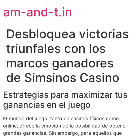
am-and-t.in
Desbloquea victorias
triunfales con los
marcos ganadores
de Simsinos Casino
Estrategias para maximizar tus
ganancias en el juego
El mundo del juego, tanto en casinos físicos como
online, ofrece la emoción de la posibilidad de obtener
grandes ganancias. Sin embargo, para aquellos que