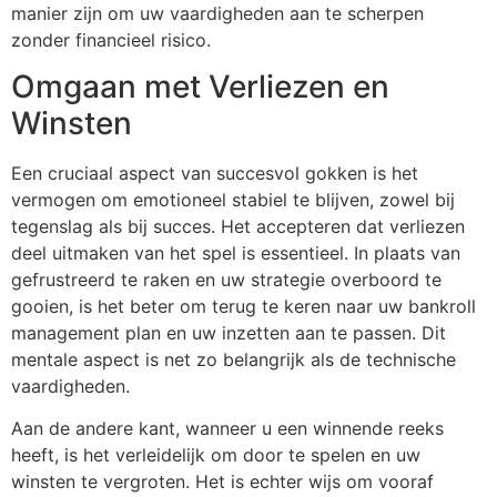
manier zijn om uw vaardigheden aan te scherpen
zonder financieel risico.
Omgaan met Verliezen en
Winsten
Een cruciaal aspect van succesvol gokken is het
vermogen om emotioneel stabiel te blijven, zowel bij
tegenslag als bij succes. Het accepteren dat verliezen
deel uitmaken van het spel is essentieel. In plaats van
gefrustreerd te raken en uw strategie overboord te
gooien, is het beter om terug te keren naar uw bankroll
management plan en uw inzetten aan te passen. Dit
mentale aspect is net zo belangrijk als de technische
vaardigheden.
Aan de andere kant, wanneer u een winnende reeks
heeft, is het verleidelijk om door te spelen en uw
winsten te vergroten. Het is echter wijs om vooraf