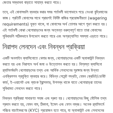
জেতার সম্ভাবনা বাড়াতে সাহায্য করতে পারে।
তবে, এই বোনাসগুলি ব্যবহার করার সময় শর্তাবলী ভালোভাবে পড়ে নেওয়া বুদ্ধিমানের
কাজ। প্রতিটি বোনাসের সাথে প্রায়শই নির্দিষ্ট বাজির প্রয়োজনীয়তা (wagering
requirements) যুক্ত থাকে, যা বোনাসের অর্থ তোলার আগে পূরণ করতে হয়।
এই শর্তাবলী বোঝা খেলোয়াড়দের জন্য অত্যন্ত গুরুত্বপূর্ণ যাতে তারা বোনাসের
সুবিধাগুলি সঠিকভাবে উপভোগ করতে পারে এবং অপ্রত্যাশিত সমস্যা এড়াতে পারে।
নিরাপদ লেনদেন এবং নিবন্ধন প্রক্রিয়া
একটি অনলাইন ক্যাসিনোতে খেলার জন্য, খেলোয়াড়দের একটি অ্যাকাউন্ট নিবন্ধন
করতে হয় এবং নিরাপদে অর্থ জমা ও উত্তোলন করতে হয়। বিশ্বস্ত ক্যাসিনো
প্ল্যাটফর্মগুলি খেলোয়াড়দের তথ্য এবং আর্থিক লেনদেনের সুরক্ষার জন্য উন্নত
এনক্রিপশন প্রযুক্তি ব্যবহার করে। বিভিন্ন পেমেন্ট পদ্ধতি, যেমন ক্রেডিট/ডেবিট
কার্ড, ই-ওয়ালেট এবং ব্যাংক ট্রান্সফার, উপলব্ধ থাকে যাতে খেলোয়াড়রা তাদের
সুবিধামত লেনদেন করতে পারে।
নিবন্ধন প্রক্রিয়া সাধারণত সহজ এবং দ্রুত হয়। খেলোয়াড়দের কিছু মৌলিক তথ্য
প্রদান করতে হয়, যেমন নাম, ঠিকানা, ইমেল এবং ফোন নম্বর। অনেক প্ল্যাটফর্মে
পরিচয় যাচাইকরণের (KYC) প্রয়োজন হতে পারে, যা অ্যাকাউন্ট এবং লেনদেনের