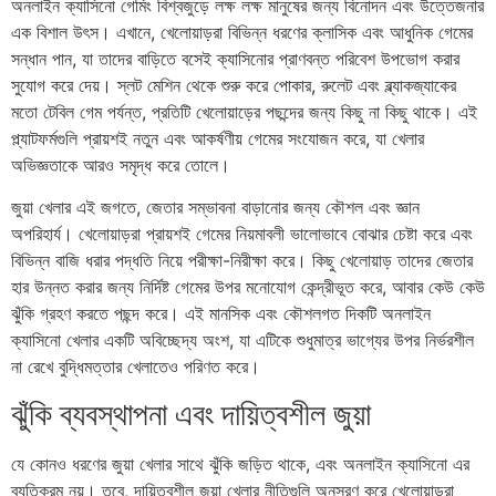
অনলাইন ক্যাসিনো গেমিং বিশ্বজুড়ে লক্ষ লক্ষ মানুষের জন্য বিনোদন এবং উত্তেজনার
এক বিশাল উৎস। এখানে, খেলোয়াড়রা বিভিন্ন ধরণের ক্লাসিক এবং আধুনিক গেমের
সন্ধান পান, যা তাদের বাড়িতে বসেই ক্যাসিনোর প্রাণবন্ত পরিবেশ উপভোগ করার
সুযোগ করে দেয়। স্লট মেশিন থেকে শুরু করে পোকার, রুলেট এবং ব্ল্যাকজ্যাকের
মতো টেবিল গেম পর্যন্ত, প্রতিটি খেলোয়াড়ের পছন্দের জন্য কিছু না কিছু থাকে। এই
প্ল্যাটফর্মগুলি প্রায়শই নতুন এবং আকর্ষণীয় গেমের সংযোজন করে, যা খেলার
অভিজ্ঞতাকে আরও সমৃদ্ধ করে তোলে।
জুয়া খেলার এই জগতে, জেতার সম্ভাবনা বাড়ানোর জন্য কৌশল এবং জ্ঞান
অপরিহার্য। খেলোয়াড়রা প্রায়শই গেমের নিয়মাবলী ভালোভাবে বোঝার চেষ্টা করে এবং
বিভিন্ন বাজি ধরার পদ্ধতি নিয়ে পরীক্ষা-নিরীক্ষা করে। কিছু খেলোয়াড় তাদের জেতার
হার উন্নত করার জন্য নির্দিষ্ট গেমের উপর মনোযোগ কেন্দ্রীভূত করে, আবার কেউ কেউ
ঝুঁকি গ্রহণ করতে পছন্দ করে। এই মানসিক এবং কৌশলগত দিকটি অনলাইন
ক্যাসিনো খেলার একটি অবিচ্ছেদ্য অংশ, যা এটিকে শুধুমাত্র ভাগ্যের উপর নির্ভরশীল
না রেখে বুদ্ধিমত্তার খেলাতেও পরিণত করে।
ঝুঁকি ব্যবস্থাপনা এবং দায়িত্বশীল জুয়া
যে কোনও ধরণের জুয়া খেলার সাথে ঝুঁকি জড়িত থাকে, এবং অনলাইন ক্যাসিনো এর
ব্যতিক্রম নয়। তবে, দায়িত্বশীল জুয়া খেলার নীতিগুলি অনুসরণ করে খেলোয়াড়রা