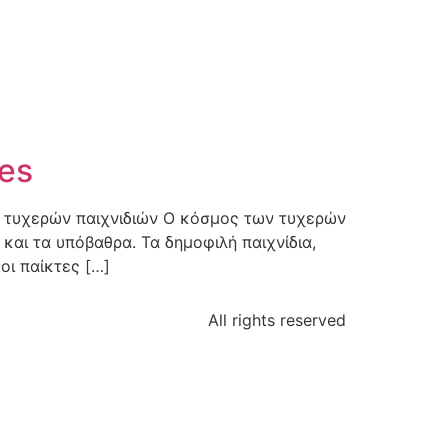
ies
ων τυχερών παιχνιδιών Ο κόσμος των τυχερών
και τα υπόβαθρα. Τα δημοφιλή παιχνίδια,
οι παίκτες […]
All rights reserved