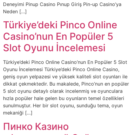
Deneyimi Pinup Casino Pınup Giriş Pin-up Casino’ya
Neden […]
Türkiye’deki Pinco Online
Casino’nun En Popüler 5
Slot Oyunu İncelemesi
Türkiye’deki Pinco Online Casino’nun En Popüler 5 Slot
Oyunu İncelemesi Türkiye’deki Pinco Online Casino,
geniş oyun yelpazesi ve yüksek kaliteli slot oyunları ile
dikkat çekmektedir. Bu makalede, Pinco’nun en popüler
5 slot oyunu detaylı olarak incelenmiş ve oyunculara
hızla popüler hale gelen bu oyunların temel özellikleri
sunulmuştur. Her bir slot oyunu, sunduğu tema, oyun
mekaniği […]
Пинко Казино