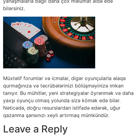
yanaşmalarla bağlı daha çox məlumat əldə edə
bilərsiniz.
Müxtəlif forumlar və icmalar, digər oyunçularla əlaqə
qurmağınıza və təcrübələrinizi bölüşməyinizə imkan
tanıyır. Bu mühitlər, yeni strategiyalar öyrənmək və daha
yaxşı oyunçu olmaq yolunda sizə kömək edə bilər.
Nəticədə, doğru resurslardan istifadə edərək, uğur
qazanma şansınızı xeyli artırmaq mümkündür.
Leave a Reply