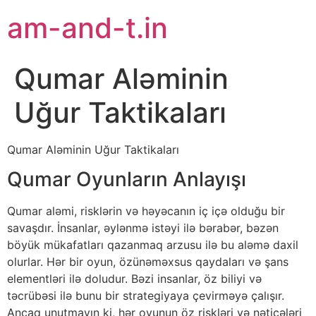
am-and-t.in
Qumar Aləminin
Uğur Taktikaları
Qumar Aləminin Uğur Taktikaları
Qumar Oyunların Anlayışı
Qumar aləmi, risklərin və həyəcanın iç içə olduğu bir
savaşdır. İnsanlar, əylənmə istəyi ilə bərabər, bəzən
böyük mükafatları qazanmaq arzusu ilə bu aləmə daxil
olurlar. Hər bir oyun, özünəməxsus qaydaları və şans
elementləri ilə doludur. Bəzi insanlar, öz biliyi və
təcrübəsi ilə bunu bir strategiyaya çevirməyə çalışır.
Ancaq unutmayın ki, hər oyunun öz riskləri və nəticələri