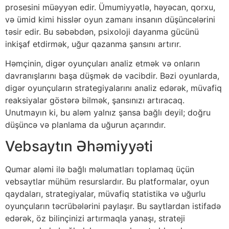
prosesini müəyyən edir. Ümumiyyətlə, həyəcan, qorxu,
və ümid kimi hisslər oyun zamanı insanın düşüncələrini
təsir edir. Bu səbəbdən, psixoloji dayanma gücünü
inkişaf etdirmək, uğur qazanma şansını artırır.
Həmçinin, digər oyunçuları analiz etmək və onların
davranışlarını başa düşmək də vacibdir. Bəzi oyunlarda,
digər oyunçuların strategiyalarını analiz edərək, müvafiq
reaksiyalar göstərə bilmək, şansınızı artıracaq.
Unutmayın ki, bu aləm yalnız şansa bağlı deyil; doğru
düşüncə və planlama da uğurun açarındır.
Vebsaytın Əhəmiyyəti
Qumar aləmi ilə bağlı məlumatları toplamaq üçün
vebsaytlar mühüm resurslardır. Bu platformalar, oyun
qaydaları, strategiyalar, müvafiq statistika və uğurlu
oyunçuların təcrübələrini paylaşır. Bu saytlardan istifadə
edərək, öz bilinçinizi artırmaqla yanaşı, strateji