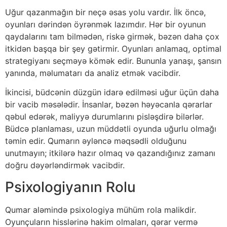
Uğur qazanmağın bir neçə əsas yolu vardır. İlk öncə,
oyunları dərindən öyrənmək lazımdır. Hər bir oyunun
qaydalarını tam bilmədən, riskə girmək, bəzən daha çox
itkidən başqa bir şey gətirmir. Oyunları anlamaq, optimal
strategiyanı seçməyə kömək edir. Bununla yanaşı, şansın
yanında, məlumatarı da analiz etmək vacibdir.
İkincisi, büdcənin düzgün idarə edilməsi uğur üçün daha
bir vacib məsələdir. İnsanlar, bəzən həyəcanla qərarlar
qəbul edərək, maliyyə durumlarını pisləşdirə bilərlər.
Büdcə planlaması, uzun müddətli oyunda uğurlu olmağı
təmin edir. Qumarın əyləncə məqsədli olduğunu
unutmayın; itkilərə hazır olmaq və qazandığınız zamanı
doğru dəyərləndirmək vacibdir.
Psixologiyanın Rolu
Qumar aləmində psixologiya mühüm rola malikdir.
Oyunçuların hisslərinə hakim olmaları, qərar vermə