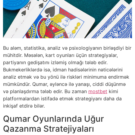
Bu aləm, statistika, analiz və psixologiyanın birləşdiyi bir
mühitdir. Məsələn, kart oyunları üçün strategiyalar,
partiyanın gedişatını izləmiş olmağı tələb edir.
Bukmekerliklərdə isə, idman hadisələrinin nəticələrini
analiz etmək və bu yönü ilə riskləri minimuma endirmək
mümkündür. Qumar, əyləncə ilə yanaşı, ciddi düşünmə
və planlaşdırma tələb edir. Bu zaman
mostbet
kimi
platformalardan istifadə etmək strategiyanı daha da
inkişaf etdirə bilər.
Qumar Oyunlarında Uğur
Qazanma Stratejiyaları