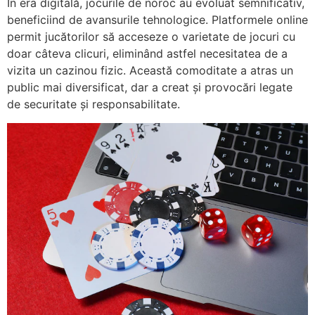
În era digitală, jocurile de noroc au evoluat semnificativ,
beneficiind de avansurile tehnologice. Platformele online
permit jucătorilor să acceseze o varietate de jocuri cu
doar câteva clicuri, eliminând astfel necesitatea de a
vizita un cazinou fizic. Această comoditate a atras un
public mai diversificat, dar a creat și provocări legate
de securitate și responsabilitate.