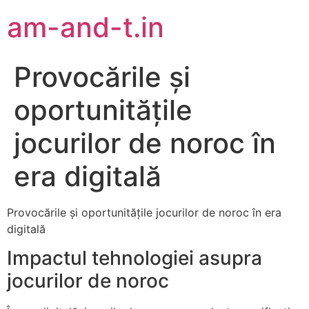
am-and-t.in
Provocările și
oportunitățile
jocurilor de noroc în
era digitală
Provocările și oportunitățile jocurilor de noroc în era
digitală
Impactul tehnologiei asupra
jocurilor de noroc