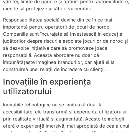
vârstei, limite de pariere și opțiuni pentru autoexcludere,
menite să protejeze jucătorii vulnerabili.
Responsabilitatea socială devine din ce în ce mai
importantă pentru operatorii de jocuri de noroc.
Companiile sunt încurajate să investească în educația
jucătorilor despre riscurile asociate jocurilor de noroc și
să dezvolte inițiative care să promoveze joaca
responsabilă. Această abordare nu doar că
îmbunătățește imaginea brandurilor, dar ajută și la
construirea unei relații de încredere cu clienții.
Inovațiile în experiența
utilizatorului
Inovațiile tehnologice nu se limitează doar la
accesibilitate; ele transformă și experiența utilizatorului
prin realitate virtuală și augmentată. Aceste tehnologii
oferă o experiență imersivă, mai apropiată de cea a unui