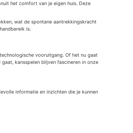
nuit het comfort van je eigen huis. Deze
 gokken, wat de spontane aantrekkingskracht
handbereik is.
technologische vooruitgang. Of het nu gaat
gaat, kansspelen blijven fascineren in onze
evolle informatie en inzichten die je kunnen