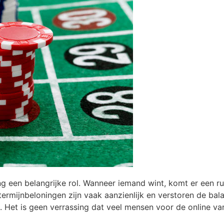
g een belangrijke rol. Wanneer iemand wint, komt er een ru
termijnbeloningen zijn vaak aanzienlijk en verstoren de ba
 Het is geen verrassing dat veel mensen voor de online var