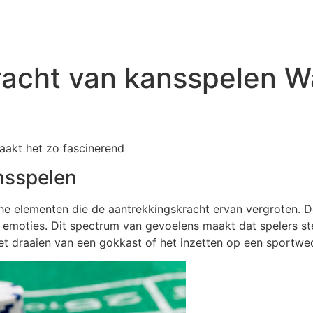
racht van kansspelen W
aakt het zo fascinerend
nsspelen
e elementen die de aantrekkingskracht ervan vergroten. De
n emoties. Dit spectrum van gevoelens maakt dat spelers s
et draaien van een gokkast of het inzetten op een sportwed