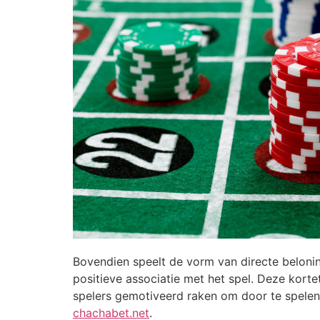
Bovendien speelt de vorm van directe belonin
positieve associatie met het spel. Deze korte
spelers gemotiveerd raken om door te spelen.
chachabet.net
.