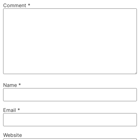
Comment
*
Name
*
Email
*
Website