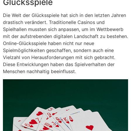
Glücksspiele
Die Welt der Glücksspiele hat sich in den letzten Jahren
drastisch verändert. Traditionelle Casinos und
Spielhallen mussten sich anpassen, um im Wettbewerb
mit der aufstrebenden digitalen Landschaft zu bestehen.
Online-Glücksspiele haben nicht nur neue
Spielmöglichkeiten geschaffen, sondern auch eine
Vielzahl von Herausforderungen mit sich gebracht.
Diese Entwicklungen haben das Spielverhalten der
Menschen nachhaltig beeinflusst.