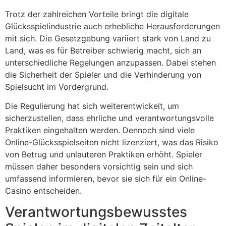
Trotz der zahlreichen Vorteile bringt die digitale
Glücksspielindustrie auch erhebliche Herausforderungen
mit sich. Die Gesetzgebung variiert stark von Land zu
Land, was es für Betreiber schwierig macht, sich an
unterschiedliche Regelungen anzupassen. Dabei stehen
die Sicherheit der Spieler und die Verhinderung von
Spielsucht im Vordergrund.
Die Regulierung hat sich weiterentwickelt, um
sicherzustellen, dass ehrliche und verantwortungsvolle
Praktiken eingehalten werden. Dennoch sind viele
Online-Glücksspielseiten nicht lizenziert, was das Risiko
von Betrug und unlauteren Praktiken erhöht. Spieler
müssen daher besonders vorsichtig sein und sich
umfassend informieren, bevor sie sich für ein Online-
Casino entscheiden.
Verantwortungsbewusstes