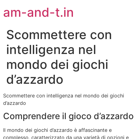
am-and-t.in
Scommettere con
intelligenza nel
mondo dei giochi
d’azzardo
Scommettere con intelligenza nel mondo dei giochi
d’azzardo
Comprendere il gioco d’azzardo
Il mondo dei giochi d’azzardo è affascinante e
complesso, caratterizzato da una varietà di opzioni e