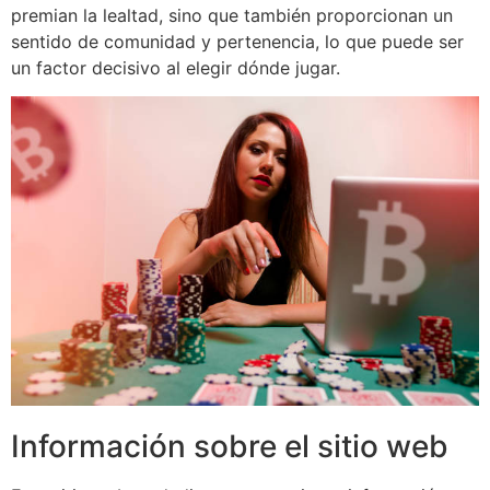
premian la lealtad, sino que también proporcionan un
sentido de comunidad y pertenencia, lo que puede ser
un factor decisivo al elegir dónde jugar.
Información sobre el sitio web