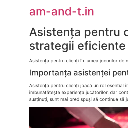
am-and-t.in
Asistența pentru c
strategii eficiente
Asistența pentru clienți în lumea jocurilor de 
Importanța asistenței pentr
Asistența pentru clienți joacă un rol esențial î
îmbunătățește experiența jucătorilor, dar contr
susținuți, sunt mai predispuși să continue să 