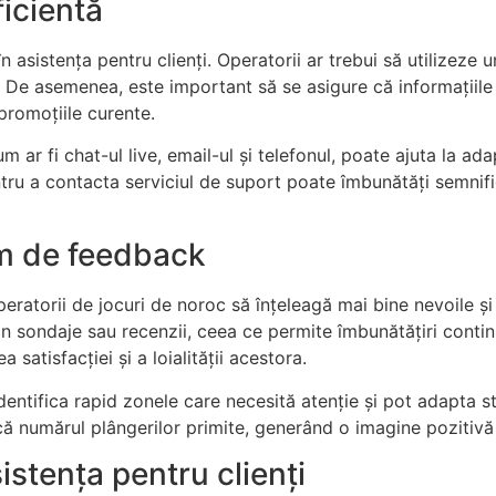
icientă
 asistența pentru clienți. Operatorii ar trebui să utilizeze u
r. De asemenea, este important să se asigure că informațiile s
 promoțiile curente.
 ar fi chat-ul live, email-ul și telefonul, poate ajuta la ada
entru a contacta serviciul de suport poate îmbunătăți semnific
m de feedback
ratorii de jocuri de noroc să înțeleagă mai bine nevoile și a
rin sondaje sau recenzii, ceea ce permite îmbunătățiri contin
 satisfacției și a loialității acestora.
identifica rapid zonele care necesită atenție și pot adapta s
ucă numărul plângerilor primite, generând o imagine pozitivă
sistența pentru clienți