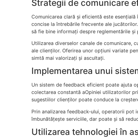
Strategii de comunicare ef
Comunicarea clară și eficientă este esențială în
concise la întrebările frecvente ale jucătorilo
să fie bine informați despre reglementările și
Utilizarea diverselor canale de comunicare, cum
ale clienților. Oferirea unor opțiuni variate p
simtă mai valorizați și ascultați.
Implementarea unui siste
Un sistem de feedback eficient poate ajuta ope
colectarea constantă aOpiniei utilizatorilor p
sugestiilor clienților poate conduce la creșterea
Prin analizarea feedback-ului, operatorii pot 
îmbunătățește serviciile, dar poate și să red
Utilizarea tehnologiei în a