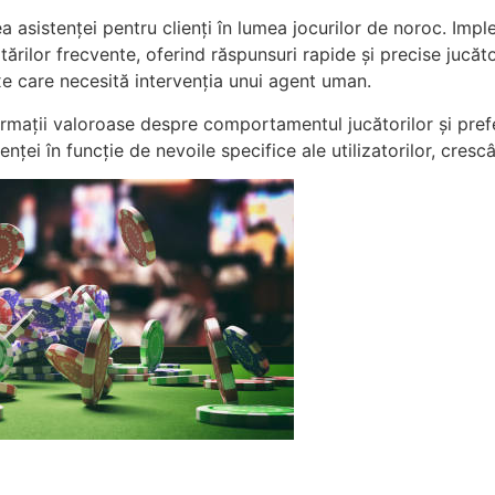
ea asistenței pentru clienți în lumea jocurilor de noroc. Imp
tărilor frecvente, oferind răspunsuri rapide și precise jucăt
 care necesită intervenția unui agent uman.
rmații valoroase despre comportamentul jucătorilor și prefe
enței în funcție de nevoile specifice ale utilizatorilor, cresc