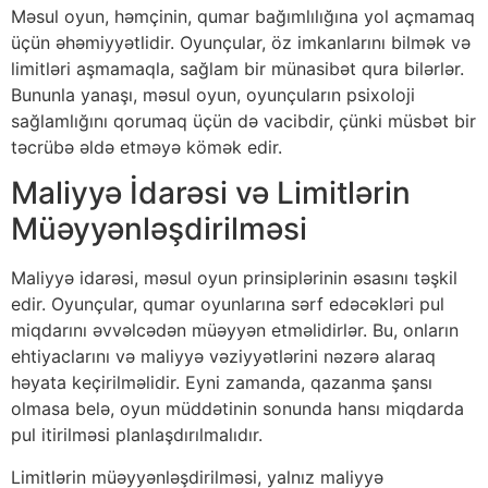
Məsul oyun, həmçinin, qumar bağımlılığına yol açmamaq
üçün əhəmiyyətlidir. Oyunçular, öz imkanlarını bilmək və
limitləri aşmamaqla, sağlam bir münasibət qura bilərlər.
Bununla yanaşı, məsul oyun, oyunçuların psixoloji
sağlamlığını qorumaq üçün də vacibdir, çünki müsbət bir
təcrübə əldə etməyə kömək edir.
Maliyyə İdarəsi və Limitlərin
Müəyyənləşdirilməsi
Maliyyə idarəsi, məsul oyun prinsiplərinin əsasını təşkil
edir. Oyunçular, qumar oyunlarına sərf edəcəkləri pul
miqdarını əvvəlcədən müəyyən etməlidirlər. Bu, onların
ehtiyaclarını və maliyyə vəziyyətlərini nəzərə alaraq
həyata keçirilməlidir. Eyni zamanda, qazanma şansı
olmasa belə, oyun müddətinin sonunda hansı miqdarda
pul itirilməsi planlaşdırılmalıdır.
Limitlərin müəyyənləşdirilməsi, yalnız maliyyə