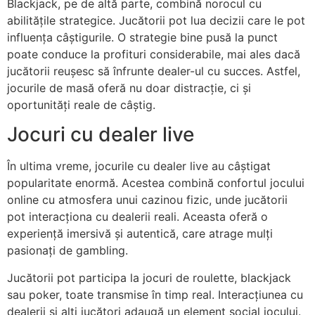
Blackjack, pe de altă parte, combină norocul cu
abilitățile strategice. Jucătorii pot lua decizii care le pot
influența câștigurile. O strategie bine pusă la punct
poate conduce la profituri considerabile, mai ales dacă
jucătorii reușesc să înfrunte dealer-ul cu succes. Astfel,
jocurile de masă oferă nu doar distracție, ci și
oportunități reale de câștig.
Jocuri cu dealer live
În ultima vreme, jocurile cu dealer live au câștigat
popularitate enormă. Acestea combină confortul jocului
online cu atmosfera unui cazinou fizic, unde jucătorii
pot interacționa cu dealerii reali. Aceasta oferă o
experiență imersivă și autentică, care atrage mulți
pasionați de gambling.
Jucătorii pot participa la jocuri de roulette, blackjack
sau poker, toate transmise în timp real. Interacțiunea cu
dealerii și alți jucători adaugă un element social jocului.