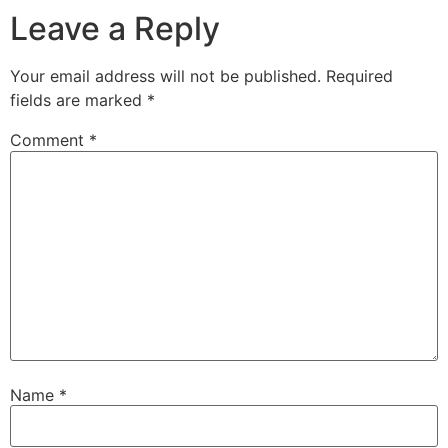
Leave a Reply
Your email address will not be published.
Required
fields are marked
*
Comment
*
Name
*