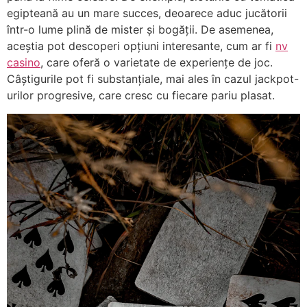
egipteană au un mare succes, deoarece aduc jucătorii
într-o lume plină de mister și bogății. De asemenea,
aceștia pot descoperi opțiuni interesante, cum ar fi
nv
casino
, care oferă o varietate de experiențe de joc.
Câștigurile pot fi substanțiale, mai ales în cazul jackpot-
urilor progresive, care cresc cu fiecare pariu plasat.