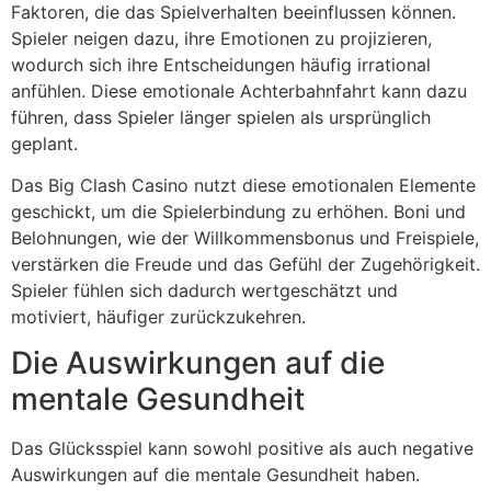
Faktoren, die das Spielverhalten beeinflussen können.
Spieler neigen dazu, ihre Emotionen zu projizieren,
wodurch sich ihre Entscheidungen häufig irrational
anfühlen. Diese emotionale Achterbahnfahrt kann dazu
führen, dass Spieler länger spielen als ursprünglich
geplant.
Das Big Clash Casino nutzt diese emotionalen Elemente
geschickt, um die Spielerbindung zu erhöhen. Boni und
Belohnungen, wie der Willkommensbonus und Freispiele,
verstärken die Freude und das Gefühl der Zugehörigkeit.
Spieler fühlen sich dadurch wertgeschätzt und
motiviert, häufiger zurückzukehren.
Die Auswirkungen auf die
mentale Gesundheit
Das Glücksspiel kann sowohl positive als auch negative
Auswirkungen auf die mentale Gesundheit haben.