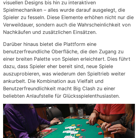
visuellen Designs bis hin zu interaktiven
Spielmechaniken – alles wurde darauf ausgelegt, die
Spieler zu fesseln. Diese Elemente erhöhen nicht nur die
Verweildauer, sondern auch die Wahrscheinlichkeit von
Nachkäufen und zusätzlichen Einsätzen.
Darüber hinaus bietet die Plattform eine
benutzerfreundliche Oberfläche, die den Zugang zu
einer breiten Palette von Spielen erleichtert. Dies führt
dazu, dass Spieler eher bereit sind, neue Spiele
auszuprobieren, was wiederum den Spieltrieb weiter
ankurbelt. Die Kombination aus Vielfalt und
Benutzerfreundlichkeit macht Big Clash zu einer
beliebten Anlaufstelle für Glücksspielenthusiasten.