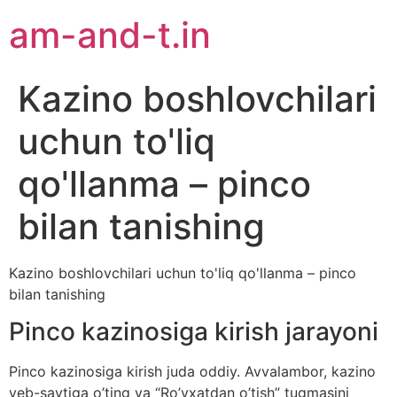
am-and-t.in
Kazino boshlovchilari
uchun to'liq
qo'llanma – pinco
bilan tanishing
Kazino boshlovchilari uchun to'liq qo'llanma – pinco
bilan tanishing
Pinco kazinosiga kirish jarayoni
Pinco kazinosiga kirish juda oddiy. Avvalambor, kazino
veb-saytiga o’ting va “Ro’yxatdan o’tish” tugmasini