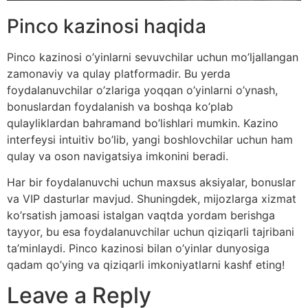
Pinco kazinosi haqida
Pinco kazinosi o’yinlarni sevuvchilar uchun mo’ljallangan
zamonaviy va qulay platformadir. Bu yerda
foydalanuvchilar o’zlariga yoqqan o’yinlarni o’ynash,
bonuslardan foydalanish va boshqa ko’plab
qulayliklardan bahramand bo’lishlari mumkin. Kazino
interfeysi intuitiv bo’lib, yangi boshlovchilar uchun ham
qulay va oson navigatsiya imkonini beradi.
Har bir foydalanuvchi uchun maxsus aksiyalar, bonuslar
va VIP dasturlar mavjud. Shuningdek, mijozlarga xizmat
ko’rsatish jamoasi istalgan vaqtda yordam berishga
tayyor, bu esa foydalanuvchilar uchun qiziqarli tajribani
ta’minlaydi. Pinco kazinosi bilan o’yinlar dunyosiga
qadam qo’ying va qiziqarli imkoniyatlarni kashf eting!
Leave a Reply