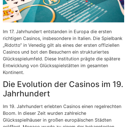
Im 17. Jahrhundert entstanden in Europa die ersten
richtigen Casinos, insbesondere in Italien. Die Spielbank
„Ridotto“ in Venedig gilt als eines der ersten offiziellen
Casinos und bot den Besuchern ein strukturiertes
Glücksspielumfeld. Diese Institution prägte die spätere
Entwicklung von Glücksspielstätten im gesamten
Kontinent.
Die Evolution der Casinos im 19.
Jahrhundert
Im 19. Jahrhundert erlebten Casinos einen regelrechten
Boom. In dieser Zeit wurden zahlreiche
Glücksspielhäuser in großen europäischen Städten
eröffnet. Monaco wurde zu einem der bekanntesten