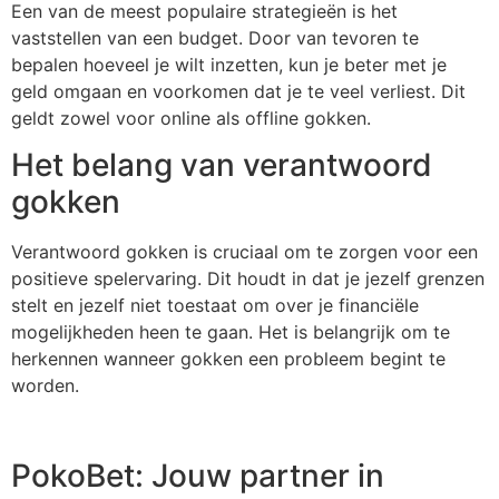
Een van de meest populaire strategieën is het
vaststellen van een budget. Door van tevoren te
bepalen hoeveel je wilt inzetten, kun je beter met je
geld omgaan en voorkomen dat je te veel verliest. Dit
geldt zowel voor online als offline gokken.
Het belang van verantwoord
gokken
Verantwoord gokken is cruciaal om te zorgen voor een
positieve spelervaring. Dit houdt in dat je jezelf grenzen
stelt en jezelf niet toestaat om over je financiële
mogelijkheden heen te gaan. Het is belangrijk om te
herkennen wanneer gokken een probleem begint te
worden.
PokoBet: Jouw partner in