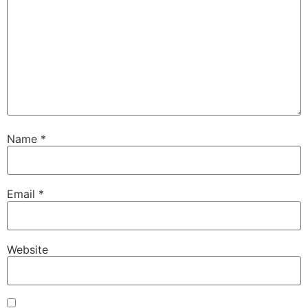
Name
*
Email
*
Website