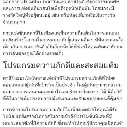
นอกจากโปรโมชั่นประจำวันแล้ว คาสิโนยังจัดกิจกรรมพิเศษ
และการแข่งขันที่น่าสนใจเพื่อดึงดูดนักเดิมพัน โดยมักจะมี
รางวัลใหญ่ที่รอผู้ชนะอยู่ เช่น ทริปท่องเที่ยวหรือเงินรางวัล
จำนวนมาก
การแข่งขันเหล่านี้ไม่เพียงแต่เพิ่มความตื่นเต้นในการเล่นเกม
แต่ยังสร้างโอกาสในการพบปะกับผู้เล่นคนอื่น ๆ ที่มีความสนใจ
เดียวกัน การแข่งขันยังเป็นอีกหนึ่งวิธีที่ช่วยให้คุณพัฒนาทักษะ
การเล่นของคุณได้อย่างรวดเร็ว
โปรแกรมความภักดีและสะสมแต้ม
คาสิโนออนไลน์หลายแห่งมักมีโปรแกรมความภักดีที่ให้ผล
ตอบแทนแก่ผู้เล่นที่เข้าร่วมเป็นประจำ โดยผู้เล่นสามารถสะสม
แต้มจากการเล่นเกมและนำไปแลกรับรางวัลต่าง ๆ ได้ นี่คือวิธี
ที่ดีในการเพิ่มประสบการณ์เล่นเกมและรับผลตอบแทนที่คุ้มค่า
การเข้าร่วมโปรแกรมความภักดีไม่เพียงแต่ช่วยให้คุณได้รับ
โบนัส แต่ยังสร้างโอกาสในการเข้าถึงโปรโมชั่นพิเศษที่มี
เฉพาะสมาชิกที่มีความภักดี ซึ่งจะทำให้คุณรู้สึกว่าคุณมีคุณค่า