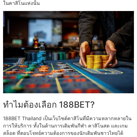
ในคาสิโนแห่งนั้น
ทำไมต้องเลือก 188BET?
188BET Thailand เป็นเว็บไซต์คาสิโนที่มีความหลากหลายใน
การให้บริการ ทั้งในด้านการเดิมพันกีฬา คาสิโนสด และเกม
สล็อต ที่ตอบโจทย์ความต้องการของนักเดิมพันชาวไทยได้