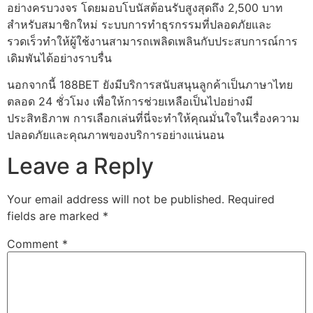
อย่างครบวงจร โดยมอบโบนัสต้อนรับสูงสุดถึง 2,500 บาท
สำหรับสมาชิกใหม่ ระบบการทำธุรกรรมที่ปลอดภัยและ
รวดเร็วทำให้ผู้ใช้งานสามารถเพลิดเพลินกับประสบการณ์การ
เดิมพันได้อย่างราบรื่น
นอกจากนี้ 188BET ยังมีบริการสนับสนุนลูกค้าเป็นภาษาไทย
ตลอด 24 ชั่วโมง เพื่อให้การช่วยเหลือเป็นไปอย่างมี
ประสิทธิภาพ การเลือกเล่นที่นี่จะทำให้คุณมั่นใจในเรื่องความ
ปลอดภัยและคุณภาพของบริการอย่างแน่นอน
Leave a Reply
Your email address will not be published.
Required
fields are marked
*
Comment
*