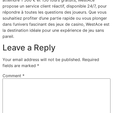
propose un service client réactif, disponible 24/7, pour
répondre à toutes les questions des joueurs. Que vous
souhaitiez profiter d’une partie rapide ou vous plonger
dans l’univers fascinant des jeux de casino, WestAce est
la destination idéale pour une expérience de jeu sans
pareil.
Leave a Reply
Your email address will not be published.
Required
fields are marked
*
Comment
*