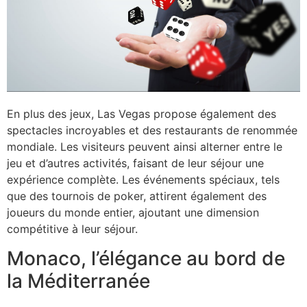
En plus des jeux, Las Vegas propose également des
spectacles incroyables et des restaurants de renommée
mondiale. Les visiteurs peuvent ainsi alterner entre le
jeu et d’autres activités, faisant de leur séjour une
expérience complète. Les événements spéciaux, tels
que des tournois de poker, attirent également des
joueurs du monde entier, ajoutant une dimension
compétitive à leur séjour.
Monaco, l’élégance au bord de
la Méditerranée