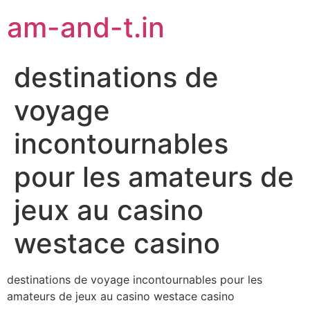
am-and-t.in
destinations de
voyage
incontournables
pour les amateurs de
jeux au casino
westace casino
destinations de voyage incontournables pour les
amateurs de jeux au casino westace casino