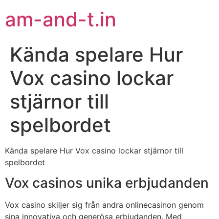
am-and-t.in
Kända spelare Hur
Vox casino lockar
stjärnor till
spelbordet
Kända spelare Hur Vox casino lockar stjärnor till
spelbordet
Vox casinos unika erbjudanden
Vox casino skiljer sig från andra onlinecasinon genom
sina innovativa och generösa erbjudanden. Med