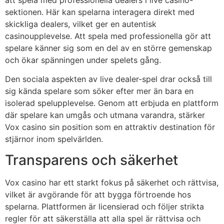
sektionen. Här kan spelarna interagera direkt med
skickliga dealers, vilket ger en autentisk
casinoupplevelse. Att spela med professionella gör att
spelare känner sig som en del av en större gemenskap
och ökar spänningen under spelets gång.
Den sociala aspekten av live dealer-spel drar också till
sig kända spelare som söker efter mer än bara en
isolerad spelupplevelse. Genom att erbjuda en plattform
där spelare kan umgås och utmana varandra, stärker
Vox casino sin position som en attraktiv destination för
stjärnor inom spelvärlden.
Transparens och säkerhet
Vox casino har ett starkt fokus på säkerhet och rättvisa,
vilket är avgörande för att bygga förtroende hos
spelarna. Plattformen är licensierad och följer strikta
regler för att säkerställa att alla spel är rättvisa och