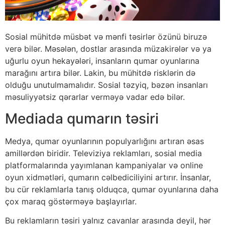
Sosial mühitdə müsbət və mənfi təsirlər özünü biruzə
verə bilər. Məsələn, dostlar arasında müzakirələr və ya
uğurlu oyun hekayələri, insanların qumar oyunlarına
marağını artıra bilər. Lakin, bu mühitdə risklərin də
olduğu unutulmamalıdır. Sosial təzyiq, bəzən insanları
məsuliyyətsiz qərarlar verməyə vadar edə bilər.
Mediada qumarın təsiri
Medya, qumar oyunlarının populyarlığını artıran əsas
amillərdən biridir. Televiziya reklamları, sosial media
platformalarında yayımlanan kampaniyalar və online
oyun xidmətləri, qumarın cəlbediciliyini artırır. İnsanlar,
bu cür reklamlarla tanış olduqca, qumar oyunlarına daha
çox maraq göstərməyə başlayırlar.
Bu reklamların təsiri yalnız cavanlar arasında deyil, hər