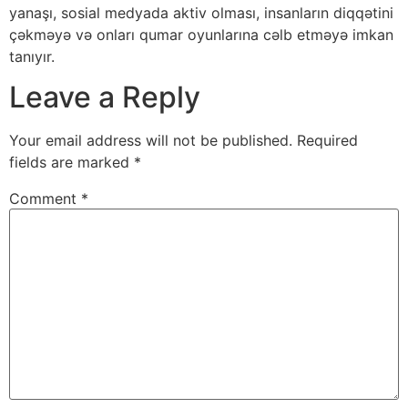
yanaşı, sosial medyada aktiv olması, insanların diqqətini
çəkməyə və onları qumar oyunlarına cəlb etməyə imkan
tanıyır.
Leave a Reply
Your email address will not be published.
Required
fields are marked
*
Comment
*