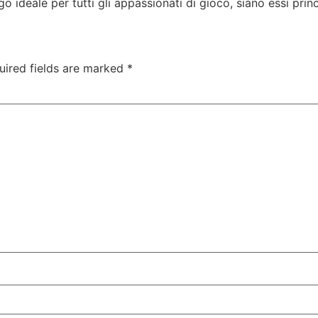
 ideale per tutti gli appassionati di gioco, siano essi princ
uired fields are marked
*