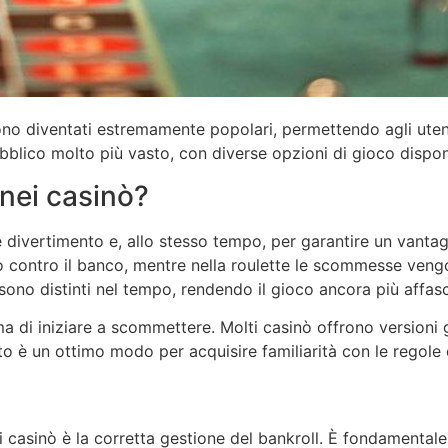
e sono diventati estremamente popolari, permettendo agli u
bblico molto più vasto, con diverse opzioni di gioco disponib
nei casinò?
ire divertimento e, allo stesso tempo, per garantire un vant
 contro il banco, mentre nella roulette le scommesse vengo
 sono distinti nel tempo, rendendo il gioco ancora più affas
a di iniziare a scommettere. Molti casinò offrono versioni g
to è un ottimo modo per acquisire familiarità con le regole e
i casinò è la corretta gestione del bankroll. È fondamentale 