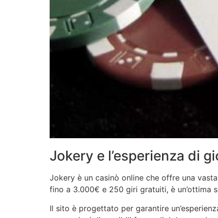
Jokery e l’esperienza di g
Jokery è un casinò online che offre una vasta
fino a 3.000€ e 250 giri gratuiti, è un’ottima
Il sito è progettato per garantire un’esperienz