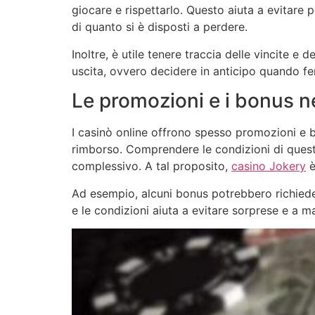
giocare e rispettarlo. Questo aiuta a evitare 
di quanto si è disposti a perdere.
Inoltre, è utile tenere traccia delle vincite e 
uscita, ovvero decidere in anticipo quando fe
Le promozioni e i bonus n
I casinò online offrono spesso promozioni e bo
rimborso. Comprendere le condizioni di queste
complessivo. A tal proposito,
casino Jokery
è
Ad esempio, alcuni bonus potrebbero richiede
e le condizioni aiuta a evitare sorprese e a ma