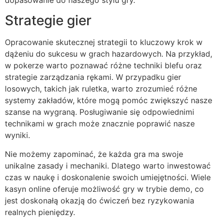
dopasowanie do naszego stylu gry.
Strategie gier
Opracowanie skutecznej strategii to kluczowy krok w
dążeniu do sukcesu w grach hazardowych. Na przykład,
w pokerze warto poznawać różne techniki blefu oraz
strategie zarządzania rękami. W przypadku gier
losowych, takich jak ruletka, warto zrozumieć różne
systemy zakładów, które mogą pomóc zwiększyć nasze
szanse na wygraną. Posługiwanie się odpowiednimi
technikami w grach może znacznie poprawić nasze
wyniki.
Nie możemy zapominać, że każda gra ma swoje
unikalne zasady i mechaniki. Dlatego warto inwestować
czas w naukę i doskonalenie swoich umiejętności. Wiele
kasyn online oferuje możliwość gry w trybie demo, co
jest doskonałą okazją do ćwiczeń bez ryzykowania
realnych pieniędzy.