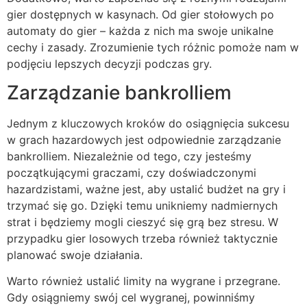
gier dostępnych w kasynach. Od gier stołowych po
automaty do gier – każda z nich ma swoje unikalne
cechy i zasady. Zrozumienie tych różnic pomoże nam w
podjęciu lepszych decyzji podczas gry.
Zarządzanie bankrolliem
Jednym z kluczowych kroków do osiągnięcia sukcesu
w grach hazardowych jest odpowiednie zarządzanie
bankrolliem. Niezależnie od tego, czy jesteśmy
początkującymi graczami, czy doświadczonymi
hazardzistami, ważne jest, aby ustalić budżet na gry i
trzymać się go. Dzięki temu unikniemy nadmiernych
strat i będziemy mogli cieszyć się grą bez stresu. W
przypadku gier losowych trzeba również taktycznie
planować swoje działania.
Warto również ustalić limity na wygrane i przegrane.
Gdy osiągniemy swój cel wygranej, powinniśmy