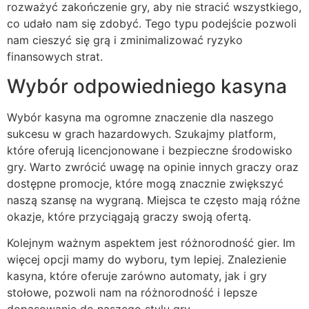
rozważyć zakończenie gry, aby nie stracić wszystkiego,
co udało nam się zdobyć. Tego typu podejście pozwoli
nam cieszyć się grą i zminimalizować ryzyko
finansowych strat.
Wybór odpowiedniego kasyna
Wybór kasyna ma ogromne znaczenie dla naszego
sukcesu w grach hazardowych. Szukajmy platform,
które oferują licencjonowane i bezpieczne środowisko
gry. Warto zwrócić uwagę na opinie innych graczy oraz
dostępne promocje, które mogą znacznie zwiększyć
naszą szansę na wygraną. Miejsca te często mają różne
okazje, które przyciągają graczy swoją ofertą.
Kolejnym ważnym aspektem jest różnorodność gier. Im
więcej opcji mamy do wyboru, tym lepiej. Znalezienie
kasyna, które oferuje zarówno automaty, jak i gry
stołowe, pozwoli nam na różnorodność i lepsze