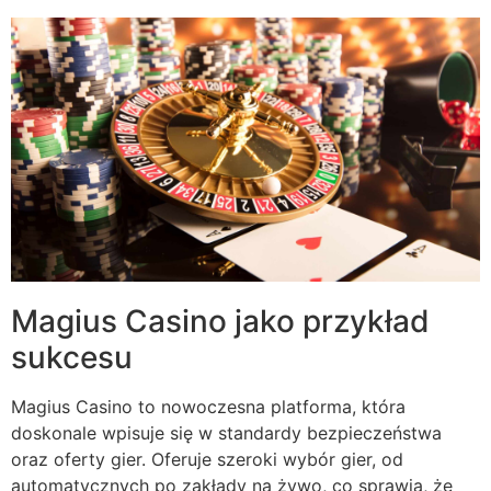
Magius Casino jako przykład
sukcesu
Magius Casino to nowoczesna platforma, która
doskonale wpisuje się w standardy bezpieczeństwa
oraz oferty gier. Oferuje szeroki wybór gier, od
automatycznych po zakłady na żywo, co sprawia, że