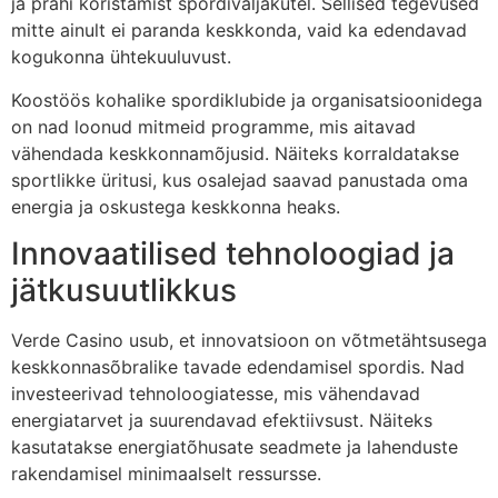
ja prahi koristamist spordiväljakutel. Sellised tegevused
mitte ainult ei paranda keskkonda, vaid ka edendavad
kogukonna ühtekuuluvust.
Koostöös kohalike spordiklubide ja organisatsioonidega
on nad loonud mitmeid programme, mis aitavad
vähendada keskkonnamõjusid. Näiteks korraldatakse
sportlikke üritusi, kus osalejad saavad panustada oma
energia ja oskustega keskkonna heaks.
Innovaatilised tehnoloogiad ja
jätkusuutlikkus
Verde Casino usub, et innovatsioon on võtmetähtsusega
keskkonnasõbralike tavade edendamisel spordis. Nad
investeerivad tehnoloogiatesse, mis vähendavad
energiatarvet ja suurendavad efektiivsust. Näiteks
kasutatakse energiatõhusate seadmete ja lahenduste
rakendamisel minimaalselt ressursse.