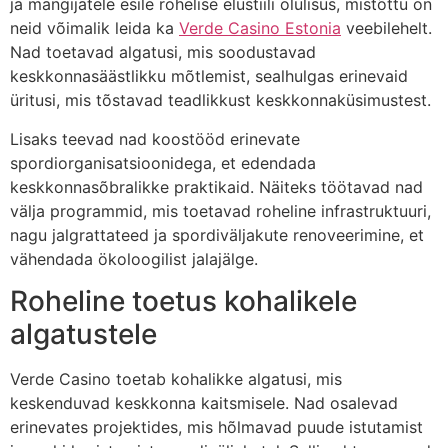
ja mängijatele esile rohelise elustiili olulisus, mistõttu on
neid võimalik leida ka
Verde Casino Estonia
veebilehelt.
Nad toetavad algatusi, mis soodustavad
keskkonnasäästlikku mõtlemist, sealhulgas erinevaid
üritusi, mis tõstavad teadlikkust keskkonnaküsimustest.
Lisaks teevad nad koostööd erinevate
spordiorganisatsioonidega, et edendada
keskkonnasõbralikke praktikaid. Näiteks töötavad nad
välja programmid, mis toetavad roheline infrastruktuuri,
nagu jalgrattateed ja spordiväljakute renoveerimine, et
vähendada ökoloogilist jalajälge.
Roheline toetus kohalikele
algatustele
Verde Casino toetab kohalikke algatusi, mis
keskenduvad keskkonna kaitsmisele. Nad osalevad
erinevates projektides, mis hõlmavad puude istutamist