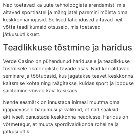
Nad toetavad ka uute tehnoloogiate arendamist, mis
aitavad sportlastel ja mängijatel paremini mõista oma
keskkonnamõjusid. Sellised lahendused aitavad neil
võtta teadlikumaid otsuseid, mis toetavad
jätkusuutlikkust.
Teadlikkuse tõstmine ja haridus
Verde Casino on pühendunud haridusele ja teadlikkuse
tõstmisele ökoloogiliste tavade osas. Nad korraldavad
seminare ja töötubasid, kus jagatakse teavet keskkonna
kaitsmise kohta ning räägitakse, kuidas sport ja looduse
säilitamine võivad käia käsikäes.
Nende eesmärk on innustada inimesi muutma oma
igapäevaseid harjumusi ja valikuid, et nad saaksid
aktiivselt panustada keskkonna heaolusse. Haridus on
võtmetegur, et muuta spordivaldkonda roheline ja
jätkusuutlik.