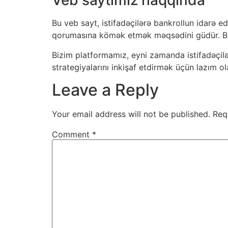
Veb saytımız haqqında
Bu veb sayt, istifadəçilərə bankrollun idarə e
qorumasına kömək etmək məqsədini güdür. Bur
Bizim platformamız, eyni zamanda istifadəçilə
strategiyalarını inkişaf etdirmək üçün lazım o
Leave a Reply
Your email address will not be published.
Req
Comment
*