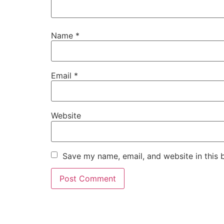
Name
*
Email
*
Website
Save my name, email, and website in this 